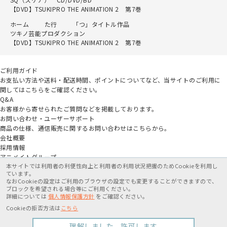
【DVD】TSUKIPRO THE ANIMATION 2 第7巻
ホーム
た行
「つ」タイトル作品
ツキノ芸能プロダクション
【DVD】TSUKIPRO THE ANIMATION 2 第7巻
ご利用ガイド
お支払い方法や送料・配送時間、ポイントについてなど、当サイトのご利用に
関してはこちらをご確認ください。
Q&A
お客様から寄せられたご質問などを掲載しております。
お問い合わせ・ユーザーサポート
商品の仕様、通信販売に関するお問い合わせはこちらから。
会社概要
採用情報
アニメイトグループ
本サイトでは利用者の利便性向上と利用者の利用状況把握のためCookieを利用し
ています。
なおCookieの設定はご利用のブラウザの設定でも変更することができますので、
ブロックを希望される場合等にご利用ください。
詳細については
個人情報保護方針
をご確認ください。
特定商取引法に基づく表記
個人情報保護方針
利用規約
Cookieの拒否方法は
こちら
カートに入れる
7,480円
Copyright movic Co.,Ltd. 2005-
2026
理解しました、許可します