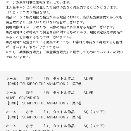
ケージの原材料欄に情報を表示しています。
未入金キャンセルが発生した場合は予告なく再販売することがございます。
（くじ・アニカプ商品を除く）
商品ページに販売期間の指定がある場合において、当該販売期間内であっても
製造数によりご購入いただけない場合がございます。
掲載画像はイメージのため、実際の商品と多少異なる場合がございます。
販売期間はその時点での製造商品に対するものであり、期間限定販売の商品で
あることを示唆するものではございません。
販売期間が設定されている商品であっても、お客様の承諾なく再販する可能性
がございます。予めご了承ください。
ただし「期間限定販売」「数量限定販売」と明示したものについてはこの限り
ではありません。
ホーム
あ行
「あ」タイトル作品
ALIVE
【DVD】TSUKIPRO THE ANIMATION 2 第7巻
ホーム
あ行
「あ」タイトル作品
ALIVE
ALIVE CD/DVD/BD
【DVD】TSUKIPRO THE ANIMATION 2 第7巻
ホーム
さ行
「す」タイトル作品
SQ（スケア）
【DVD】TSUKIPRO THE ANIMATION 2 第7巻
ホーム
さ行
「す」タイトル作品
SQ（スケア）
SQ（スケア） CD/DVD/BD