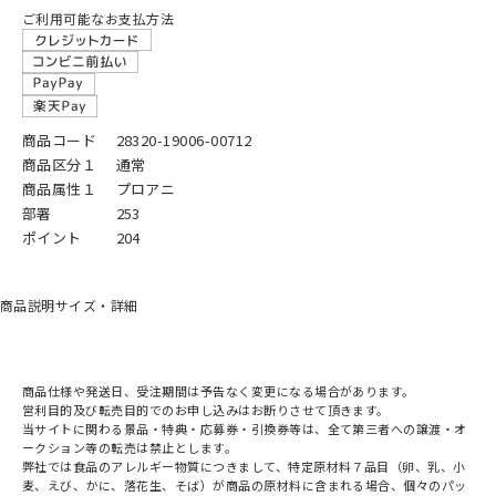
ご利用可能なお支払方法
商品コード
28320-19006-00712
商品区分１
通常
商品属性１
プロアニ
部署
253
ポイント
204
商品説明
サイズ・詳細
商品仕様や発送日、受注期間は予告なく変更になる場合があります。
営利目的及び転売目的でのお申し込みはお断りさせて頂きます。
当サイトに関わる景品・特典・応募券・引換券等は、全て第三者への譲渡・オ
ークション等の転売は禁止とします。
弊社では食品のアレルギー物質につきまして、特定原材料７品目（卵、乳、小
麦、えび、かに、落花生、そば）が商品の原材料に含まれる場合、個々のパッ