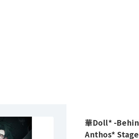
華Doll* -Behi
Anthos* Stag