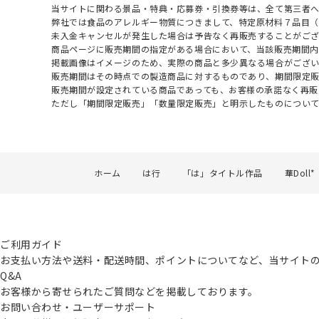
当サイトに関わる景品・特典・応募券・引換券等は、全て第三者
弊社では食品のアレルギー物質につきまして、特定原材料７品目
未入金キャンセルが発生した場合は予告なく再販売することがご
商品ページに販売期間の指定がある場合において、当該販売期間内
掲載画像はイメージのため、実際の商品と多少異なる場合がござい
販売期間はその時点での製造商品に対するものであり、期間限定
販売期間が設定されている商品であっても、お客様の承諾なく再販
ただし「期間限定販売」「数量限定販売」と明示したものについ
ホーム
は行
「は」タイトル作品
華Doll*
ご利用ガイド
お支払い方法や送料・配送時間、ポイントについてなど、当サイト
Q&A
お客様から寄せられたご質問などを掲載しております。
お問い合わせ・ユーザーサポート