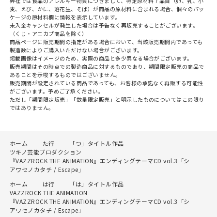
弊社では食品のアレルギー物質につきまして、特定原材料７品目（卵、乳、小
麦、えび、かに、落花生、そば）が商品の原材料に含まれる場合、個々のパッ
ケージの原材料欄に情報を表示しています。
未入金キャンセルが発生した場合は予告なく再販売することがございます。
（くじ・アニカプ商品を除く）
商品ページに販売期間の指定がある場合において、当該販売期間内であっても
製造数によりご購入いただけない場合がございます。
掲載画像はイメージのため、実際の商品と多少異なる場合がございます。
販売期間はその時点での製造商品に対するものであり、期間限定販売の商品で
あることを示唆するものではございません。
販売期間が設定されている商品であっても、お客様の承諾なく再販する可能性
がございます。予めご了承ください。
ただし「期間限定販売」「数量限定販売」と明示したものについてはこの限り
ではありません。
ホーム
た行
「つ」タイトル作品
ツキノ芸能プロダクション
『VAZZROCK THE ANIMATION』エンディングテーマCD vol.3「シ
アワセノカタチ / Escape」
ホーム
は行
「は」タイトル作品
VAZZROCK THE ANIMATION
『VAZZROCK THE ANIMATION』エンディングテーマCD vol.3「シ
アワセノカタチ / Escape」