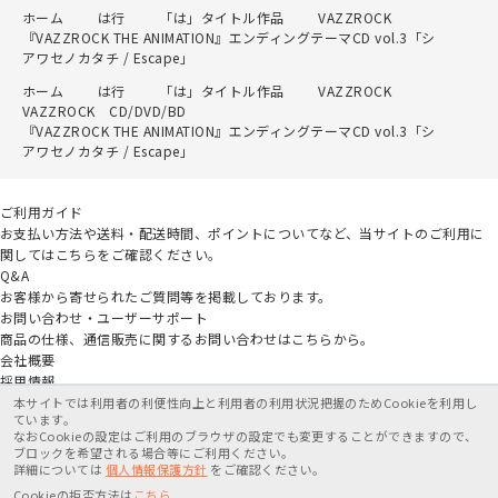
ホーム
は行
「は」タイトル作品
VAZZROCK
『VAZZROCK THE ANIMATION』エンディングテーマCD vol.3「シ
アワセノカタチ / Escape」
ホーム
は行
「は」タイトル作品
VAZZROCK
VAZZROCK CD/DVD/BD
『VAZZROCK THE ANIMATION』エンディングテーマCD vol.3「シ
アワセノカタチ / Escape」
ご利用ガイド
お支払い方法や送料・配送時間、ポイントについてなど、当サイトのご利用に
関してはこちらをご確認ください。
Q&A
お客様から寄せられたご質問等を掲載しております。
お問い合わせ・ユーザーサポート
商品の仕様、通信販売に関するお問い合わせはこちらから。
会社概要
採用情報
アニメイトグループ
本サイトでは利用者の利便性向上と利用者の利用状況把握のためCookieを利用し
ています。
なおCookieの設定はご利用のブラウザの設定でも変更することができますので、
特定商取引法に基づく表記
個人情報保護方針
利用規約
ブロックを希望される場合等にご利用ください。
詳細については
個人情報保護方針
をご確認ください。
X
Cookieの拒否方法は
こちら