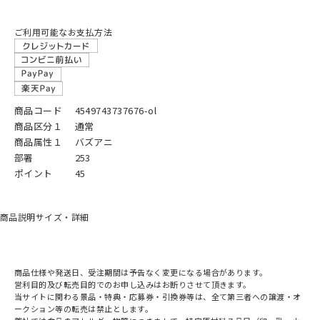
ご利用可能なお支払方法
商品コード
4549743737676-ol
商品区分１
通常
商品属性１
バズアニ
部署
253
ポイント
45
商品説明
サイズ・詳細
商品仕様や発送日、受注期間は予告なく変更になる場合があります。
営利目的及び転売目的でのお申し込みはお断りさせて頂きます。
当サイトに関わる景品・特典・応募券・引換券等は、全て第三者への譲渡・オ
ークション等の転売は禁止とします。