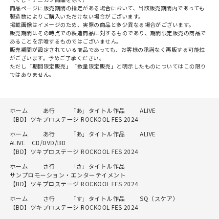
商品ページに販売期間の指定がある場合において、当該販売期間内であっても
製造数によりご購入いただけない場合がございます。
掲載画像はイメージのため、実際の商品と多少異なる場合がございます。
販売期間はその時点での製造商品に対するものであり、期間限定販売の商品で
あることを示唆するものではございません。
販売期間が設定されている商品であっても、お客様の承諾なく再販する可能性
がございます。予めご了承ください。
ただし「期間限定販売」「数量限定販売」と明示したものについてはこの限り
ではありません。
ホーム
あ行
「あ」タイトル作品
ALIVE
【BD】ツキプロステージ ROCKOOL FES 2024
ホーム
あ行
「あ」タイトル作品
ALIVE
ALIVE CD/DVD/BD
【BD】ツキプロステージ ROCKOOL FES 2024
ホーム
さ行
「さ」タイトル作品
サンプロモーション・エンターテイメント
【BD】ツキプロステージ ROCKOOL FES 2024
ホーム
さ行
「す」タイトル作品
SQ（スケア）
【BD】ツキプロステージ ROCKOOL FES 2024