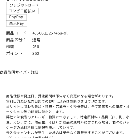
商品コード
4550621267468-ol
商品区分１
通常
部署
256
ポイント
360
商品説明
サイズ・詳細
商品仕様や発送日、受注期間は予告なく変更になる場合があります。
営利目的及び転売目的でのお申し込みはお断りさせて頂きます。
当サイトに関わる景品・特典・応募券・引換券等は、全て第三者への譲渡・オ
ークション等の転売は禁止とします。
弊社では食品のアレルギー物質につきまして、特定原材料７品目（卵、乳、小
麦、えび、かに、落花生、そば）が商品の原材料に含まれる場合、個々のパッ
ケージの原材料欄に情報を表示しています。
未入金キャンセルが発生した場合は予告なく再販売することがございます。
（くじ・アニカプ商品を除く）