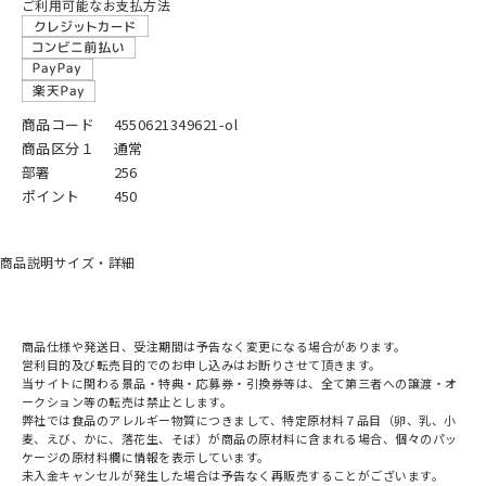
ご利用可能なお支払方法
商品コード
4550621349621-ol
商品区分１
通常
部署
256
ポイント
450
商品説明
サイズ・詳細
商品仕様や発送日、受注期間は予告なく変更になる場合があります。
営利目的及び転売目的でのお申し込みはお断りさせて頂きます。
当サイトに関わる景品・特典・応募券・引換券等は、全て第三者への譲渡・オ
ークション等の転売は禁止とします。
弊社では食品のアレルギー物質につきまして、特定原材料７品目（卵、乳、小
麦、えび、かに、落花生、そば）が商品の原材料に含まれる場合、個々のパッ
ケージの原材料欄に情報を表示しています。
未入金キャンセルが発生した場合は予告なく再販売することがございます。