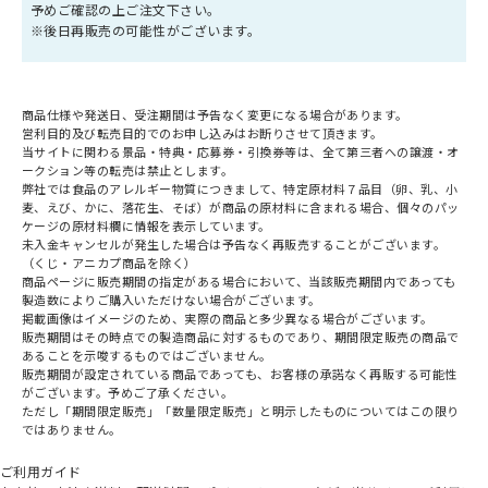
予めご確認の上ご注文下さい。
※後日再販売の可能性がございます。
商品仕様や発送日、受注期間は予告なく変更になる場合があります。
営利目的及び転売目的でのお申し込みはお断りさせて頂きます。
当サイトに関わる景品・特典・応募券・引換券等は、全て第三者への譲渡・オ
ークション等の転売は禁止とします。
弊社では食品のアレルギー物質につきまして、特定原材料７品目（卵、乳、小
麦、えび、かに、落花生、そば）が商品の原材料に含まれる場合、個々のパッ
ケージの原材料欄に情報を表示しています。
未入金キャンセルが発生した場合は予告なく再販売することがございます。
（くじ・アニカプ商品を除く）
商品ページに販売期間の指定がある場合において、当該販売期間内であっても
製造数によりご購入いただけない場合がございます。
掲載画像はイメージのため、実際の商品と多少異なる場合がございます。
販売期間はその時点での製造商品に対するものであり、期間限定販売の商品で
あることを示唆するものではございません。
販売期間が設定されている商品であっても、お客様の承諾なく再販する可能性
がございます。予めご了承ください。
ただし「期間限定販売」「数量限定販売」と明示したものについてはこの限り
ではありません。
ご利用ガイド