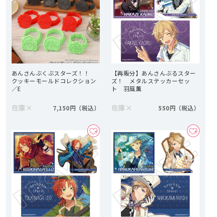
あんさんぶくぶスターズ！！
【再販分】あんさんぶるスター
クッキーモールドコレクション
ズ！ メタルステッカーセッ
／E
ト 羽風薫
在庫
×
在庫
×
7,150円
550円