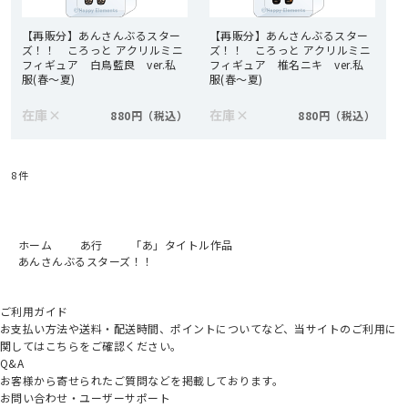
【再販分】あんさんぶるスター
【再販分】あんさんぶるスター
ズ！！ ころっと アクリルミニ
ズ！！ ころっと アクリルミニ
フィギュア 白鳥藍良 ver.私
フィギュア 椎名ニキ ver.私
服(春～夏)
服(春～夏)
在庫
×
在庫
×
880円
880円
8
件
ホーム
あ行
「あ」タイトル作品
あんさんぶるスターズ！！
ご利用ガイド
お支払い方法や送料・配送時間、ポイントについてなど、当サイトのご利用に
関してはこちらをご確認ください。
Q&A
お客様から寄せられたご質問などを掲載しております。
お問い合わせ・ユーザーサポート