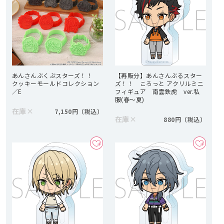
あんさんぶくぶスターズ！！
【再販分】あんさんぶるスター
クッキーモールドコレクション
ズ！！ ころっと アクリルミニ
／E
フィギュア 南雲鉄虎 ver.私
服(春～夏)
在庫
×
7,150円
在庫
×
880円