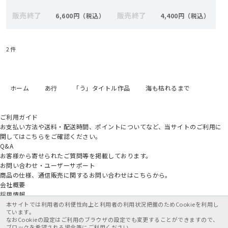
販売終了
販売終了
6,600円
4,400円
2
件
ホーム
あ行
「う」タイトル作品
海も枯れるまで
ご利用ガイド
お支払い方法や送料・配送時間、ポイントについてなど、当サイトのご利用に
関してはこちらをご確認ください。
Q&A
お客様から寄せられたご質問等を掲載しております。
お問い合わせ・ユーザーサポート
商品の仕様、通信販売に関するお問い合わせはこちらから。
会社概要
採用情報
アニメイトグループ
本サイトでは利用者の利便性向上と利用者の利用状況把握のためCookieを利用し
ています。
なおCookieの設定はご利用のブラウザの設定でも変更することができますので、
特定商取引法に基づく表記
個人情報保護方針
利用規約
ブロックを希望される場合等にご利用ください。