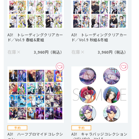
A3! トレーディングクリアカー
A3! トレーディングクリアカー
ド／Vol.9 春組&夏組
ド／Vol.9 秋組&冬組
在庫
×
在庫
×
3,960円
3,960円
A3! ハーフブロマイドコレクシ
A3! キャラバッジコレクション
ョン
／VELUDO Vol.5