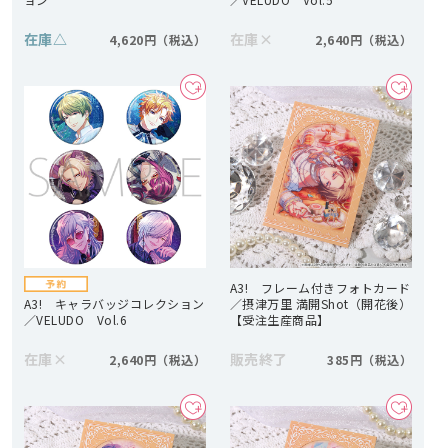
在庫
△
在庫
×
4,620円
2,640円
A3! フレーム付きフォトカード
A3! キャラバッジコレクション
／摂津万里 満開Shot（開花後）
／VELUDO Vol.6
【受注生産商品】
在庫
×
販売終了
2,640円
385円