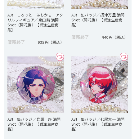
A3! ころっと ふちから アク
A3! 缶バッジ／摂津万里 満開
リルフィギュア／泉田莇 満開
Shot（開花後）【受注生産商
Shot（開花後）【受注生産商
品】
品】
販売終了
440円
販売終了
935円
A3! 缶バッジ／兵頭十座 満開
A3! 缶バッジ／七尾太一 満開
Shot（開花後）【受注生産商
Shot（開花後）【受注生産商
品】
品】