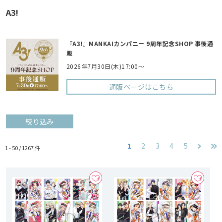
A3!
『A3!』MANKAIカンパニー 9周年記念SHOP 事後通
販
2026年7月30日(木)17:00～
通販ページはこちら
絞り込み
1
2
3
4
5
1 - 50 /
1267
件