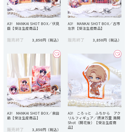
A3! MANKAI SHOT BOX／伏見
A3! MANKAI SHOT BOX／古市
臣【受注生産商品】
左京【受注生産商品】
販売終了
販売終了
3,850円
3,850円
A3! MANKAI SHOT BOX／泉田
A3! ころっと ふちから アク
莇【受注生産商品】
リルフィギュア／摂津万里 満開
Shot（開花後）【受注生産商
品】
販売終了
3,850円