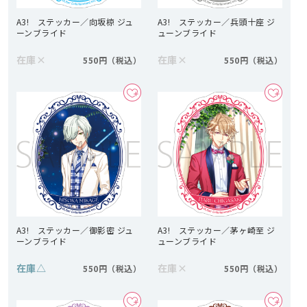
A3! ステッカー／向坂椋 ジュ
A3! ステッカー／兵頭十座 ジ
ーンブライド
ューンブライド
在庫
×
在庫
×
550円
550円
A3! ステッカー／御影密 ジュ
A3! ステッカー／茅ヶ崎至 ジ
ーンブライド
ューンブライド
在庫
△
在庫
×
550円
550円