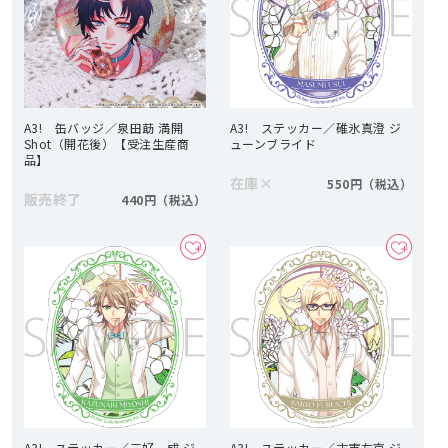
A3! 缶バッジ／泉田莇 満開
A3! ステッカー／碓氷真澄 ジ
Shot（開花後）【受注生産商
ューンブライド
品】
在庫
×
550円
販売終了
440円
A3! ステッカー／三好一成 ジ
A3! ステッカー／古市左京 ジ