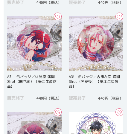
販売終了
販売終了
440円
440円
A3! 缶バッジ／伏見臣 満開
A3! 缶バッジ／古市左京 満開
Shot（開花後）【受注生産商
Shot（開花後）【受注生産商
品】
品】
販売終了
販売終了
440円
440円