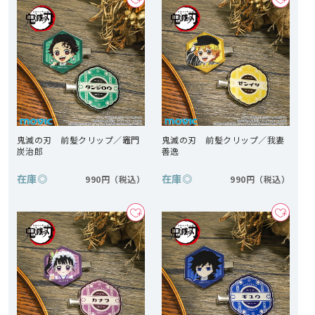
鬼滅の刃 前髪クリップ／竈門
鬼滅の刃 前髪クリップ／我妻
炭治郎
善逸
在庫
◎
在庫
◎
990円
990円