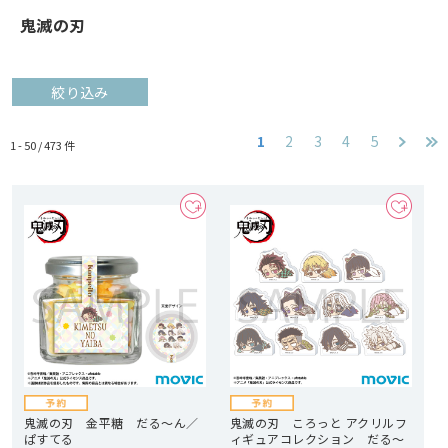
鬼滅の刃
絞り込み
1
2
3
4
5
1 - 50 /
473
件
鬼滅の刃 金平糖 だる～ん／
鬼滅の刃 ころっと アクリルフ
ぱすてる
ィギュアコレクション だる～