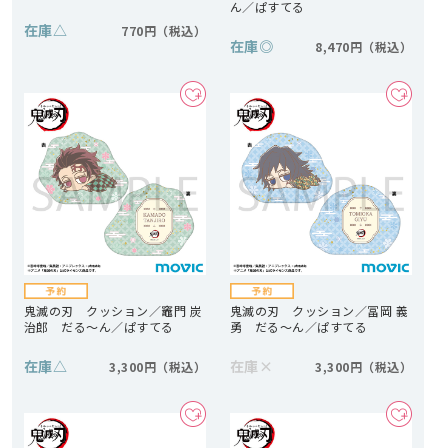
ん／ぱすてる
在庫
△
770円
在庫
◎
8,470円
鬼滅の刃 クッション／竈門 炭
鬼滅の刃 クッション／冨岡 義
治郎 だる～ん／ぱすてる
勇 だる～ん／ぱすてる
在庫
△
在庫
×
3,300円
3,300円