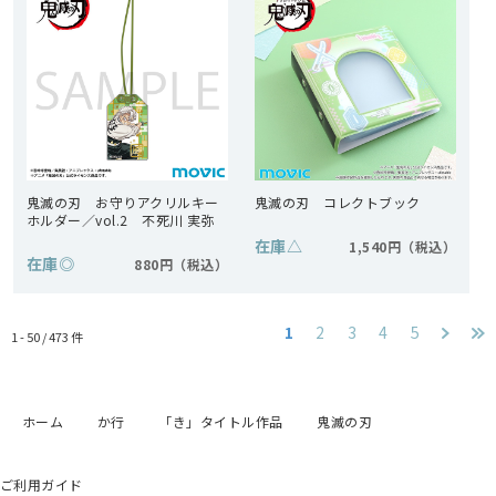
鬼滅の刃 お守りアクリルキー
鬼滅の刃 コレクトブック
ホルダー／vol.2 不死川 実弥
在庫
△
1,540円
在庫
◎
880円
1
2
3
4
5
1 - 50 /
473
件
ホーム
か行
「き」タイトル作品
鬼滅の刃
ご利用ガイド