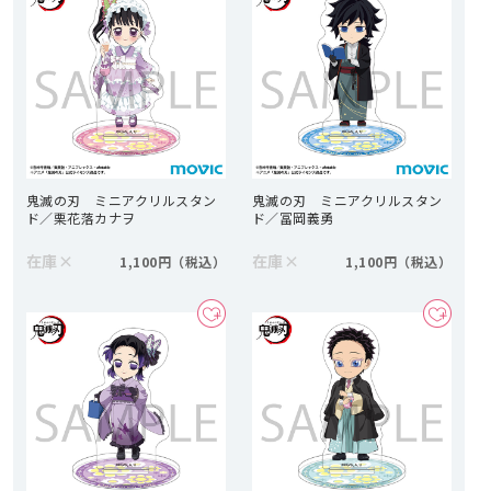
鬼滅の刃 ミニアクリルスタン
鬼滅の刃 ミニアクリルスタン
ド／栗花落カナヲ
ド／冨岡義勇
在庫
×
在庫
×
1,100円
1,100円