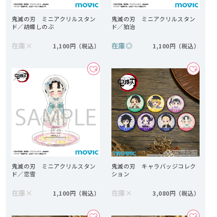
鬼滅の刃 ミニアクリルスタン
鬼滅の刃 ミニアクリルスタン
ド／胡蝶しのぶ
ド／狛治
在庫
×
在庫
◎
1,100円
1,100円
鬼滅の刃 ミニアクリルスタン
鬼滅の刃 キャラバッジコレク
ド／恋雪
ション
在庫
×
在庫
×
1,100円
3,080円