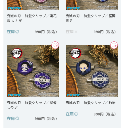
鬼滅の刃 前髪クリップ／栗花
鬼滅の刃 前髪クリップ／冨岡
落 カナヲ
義勇
在庫
◎
在庫
×
990円
990円
鬼滅の刃 前髪クリップ／胡蝶
鬼滅の刃 前髪クリップ／狛治
しのぶ
在庫
◎
990円
在庫
◎
990円