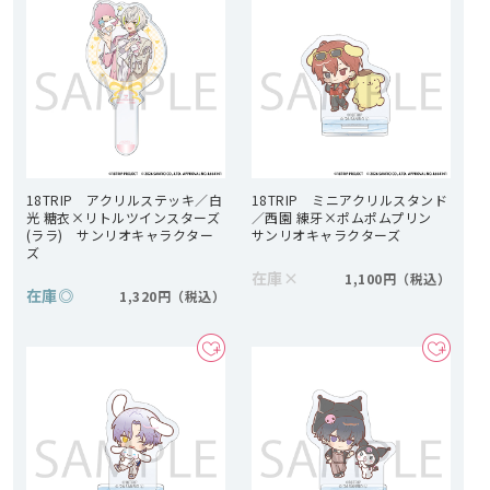
18TRIP アクリルステッキ／白
18TRIP ミニアクリルスタンド
光 糖衣×リトルツインスターズ
／西園 練牙×ポムポムプリン
(ララ) サンリオキャラクター
サンリオキャラクターズ
ズ
在庫
×
1,100円
在庫
◎
1,320円