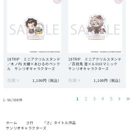
18TRIP ミニアクリルスタンド
18TRIP ミニアクリルスタンド
／木ノ内 太緒×あひるのペック
／百目鬼 潜×ルロロマニック
ル サンリオキャラクターズ
サンリオキャラクターズ
在庫
×
在庫
×
1,100円
1,100円
1
2
3
4
5
1 - 50 /
538
件
ホーム
さ行
「さ」タイトル作品
サンリオキャラクターズ