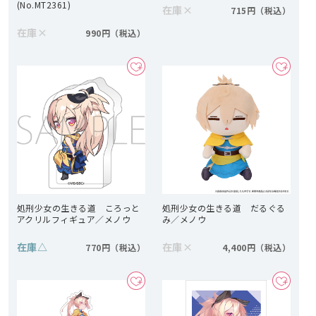
(No.MT2361)
在庫
×
715円
在庫
×
990円
処刑少女の生きる道 ころっと
処刑少女の生きる道 だるぐる
アクリルフィギュア／メノウ
み／メノウ
在庫
△
在庫
×
770円
4,400円