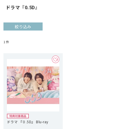
ドラマ『0.5D』
絞り込み
1
件
ドラマ 『０.5D』 Blu-ray