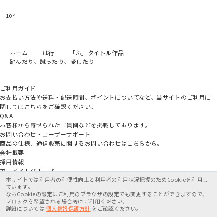
10
件
ホーム
は行
「ふ」タイトル作品
踏んだり、蹴ったり、愛したり
ご利用ガイド
お支払い方法や送料・配送時間、ポイントについてなど、当サイトのご利用に
関してはこちらをご確認ください。
Q&A
お客様から寄せられたご質問などを掲載しております。
お問い合わせ・ユーザーサポート
商品の仕様、通信販売に関するお問い合わせはこちらから。
会社概要
採用情報
アニメイトグループ
本サイトでは利用者の利便性向上と利用者の利用状況把握のためCookieを利用し
ています。
なおCookieの設定はご利用のブラウザの設定でも変更することができますので、
ブロックを希望される場合等にご利用ください。
詳細については
個人情報保護方針
をご確認ください。
特定商取引法に基づく表記
個人情報保護方針
利用規約