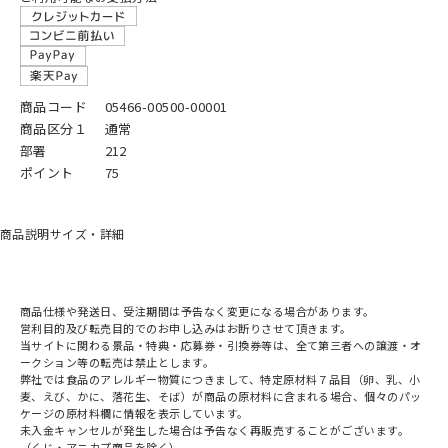
商品コード
05466-00500-00001
商品区分１
通常
部署
212
ポイント
75
商品説明
サイズ・詳細
商品仕様や発送日、受注期間は予告なく変更になる場合があります。
営利目的及び転売目的でのお申し込みはお断りさせて頂きます。
当サイトに関わる景品・特典・応募券・引換券等は、全て第三者への譲渡・オ
ークション等の転売は禁止とします。
弊社では食品のアレルギー物質につきまして、特定原材料７品目（卵、乳、小
麦、えび、かに、落花生、そば）が商品の原材料に含まれる場合、個々のパッ
ケージの原材料欄に情報を表示しています。
未入金キャンセルが発生した場合は予告なく再販売することがございます。
（くじ・アニカプ商品を除く）