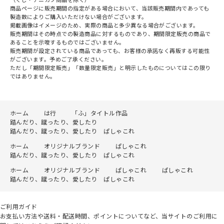
商品ページに販売期間の指定がある場合において、当該販売期間内であっても
製造数によりご購入いただけない場合がございます。
掲載画像はイメージのため、実際の商品と多少異なる場合がございます。
販売期間はその時点での製造商品に対するものであり、期間限定販売の商品で
あることを示唆するものではございません。
販売期間が設定されている商品であっても、お客様の承諾なく再販する可能性
がございます。予めご了承ください。
ただし「期間限定販売」「数量限定販売」と明示したものについてはこの限り
ではありません。
ホーム
は行
「ふ」タイトル作品
踏んだり、蹴ったり、愛したり
踏んだり、蹴ったり、愛したり ぱしゃこれ
ホーム
オリジナルブランド
ぱしゃこれ
踏んだり、蹴ったり、愛したり ぱしゃこれ
ホーム
オリジナルブランド
ぱしゃこれ
ぱしゃこれ
踏んだり、蹴ったり、愛したり ぱしゃこれ
ご利用ガイド
お支払い方法や送料・配送時間、ポイントについてなど、当サイトのご利用に