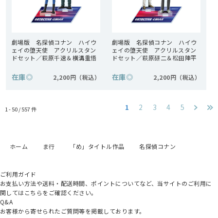
劇場版 名探偵コナン ハイウ
劇場版 名探偵コナン ハイウ
ェイの堕天使 アクリルスタン
ェイの堕天使 アクリルスタン
ドセット／萩原千速＆横溝重悟
ドセット／萩原研二＆松田陣平
在庫
◎
在庫
◎
2,200円
2,200円
1
2
3
4
5
1 - 50 /
557
件
ホーム
ま行
「め」タイトル作品
名探偵コナン
ご利用ガイド
お支払い方法や送料・配送時間、ポイントについてなど、当サイトのご利用に
関してはこちらをご確認ください。
Q&A
お客様から寄せられたご質問等を掲載しております。