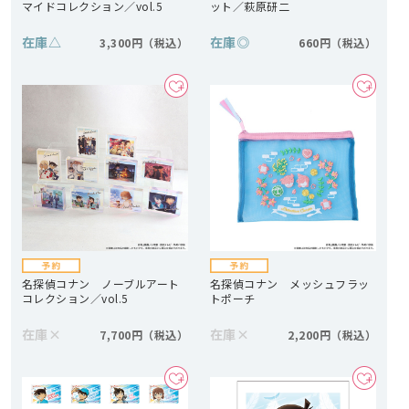
マイドコレクション／vol.5
ット／萩原研二
在庫
△
在庫
◎
3,300円
660円
名探偵コナン ノーブルアート
名探偵コナン メッシュフラッ
コレクション／vol.5
トポーチ
在庫
×
在庫
×
7,700円
2,200円