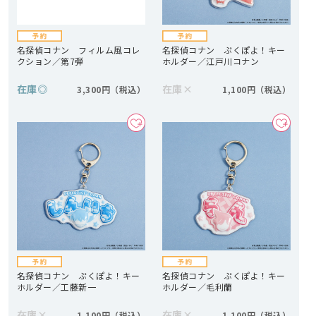
名探偵コナン フィルム風コレ
名探偵コナン ぷくぽよ！キー
クション／第7弾
ホルダー／江戸川コナン
在庫
◎
在庫
×
3,300円
1,100円
名探偵コナン ぷくぽよ！キー
名探偵コナン ぷくぽよ！キー
ホルダー／工藤新一
ホルダー／毛利蘭
在庫
×
在庫
×
1,100円
1,100円