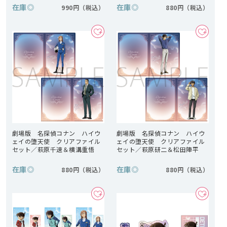
在庫
◎
在庫
◎
990円
880円
劇場版 名探偵コナン ハイウ
劇場版 名探偵コナン ハイウ
ェイの堕天使 クリアファイル
ェイの堕天使 クリアファイル
セット／萩原千速＆横溝重悟
セット／萩原研二＆松田陣平
在庫
◎
在庫
◎
880円
880円