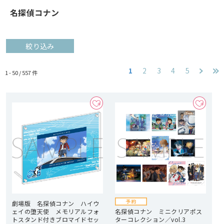
名探偵コナン
絞り込み
1
2
3
4
5
1 - 50 /
557
件
劇場版 名探偵コナン ハイウ
ェイの堕天使 メモリアルフォ
名探偵コナン ミニクリアポス
トスタンド付きブロマイドセッ
ターコレクション／vol.3