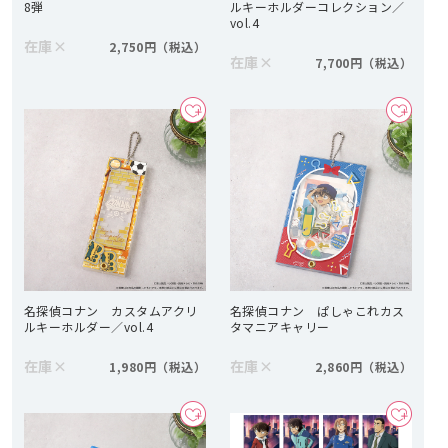
8弾
ルキーホルダーコレクション／
vol.4
在庫
×
2,750円
在庫
×
7,700円
名探偵コナン カスタムアクリ
名探偵コナン ぱしゃこれカス
ルキーホルダー／vol.4
タマニアキャリー
在庫
×
在庫
×
1,980円
2,860円