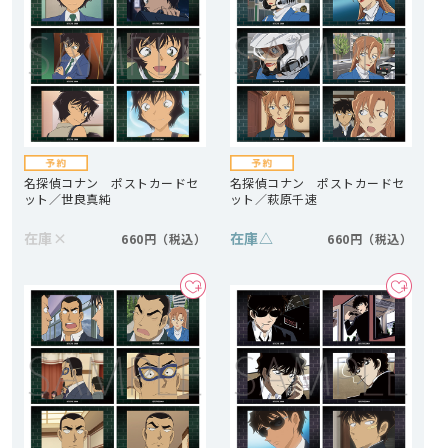
名探偵コナン ポストカードセ
名探偵コナン ポストカードセ
ット／世良真純
ット／萩原千速
在庫
×
在庫
△
660円
660円