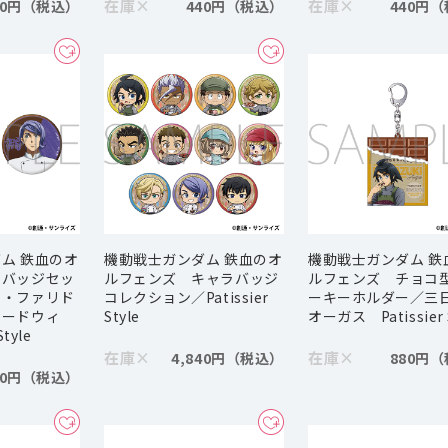
在庫
×
在庫
×
40円
440円
440円
ム 鉄血のオ
機動戦士ガンダム 鉄血のオ
機動戦士ガンダム 鉄
缶バッジセッ
ルフェンズ キャラバッジ
ルフェンズ チョコ
ス・ファリド
コレクション／Patissier
ーキーホルダー／三
ボードウィ
Style
オーガス Patissier 
Style
在庫
×
在庫
×
4,840円
880円
80円