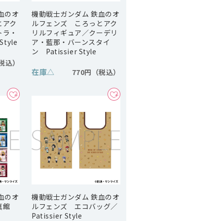
血のオ
機動戦士ガンダム 鉄血のオ
とアク
ルフェンズ ころっとアク
トラ・
リルフィギュア／クーデリ
Style
ア・藍那・バーンスタイ
ン Patissier Style
在庫
△
770円
血のオ
機動戦士ガンダム 鉄血のオ
真館
ルフェンズ エコバッグ／
Patissier Style