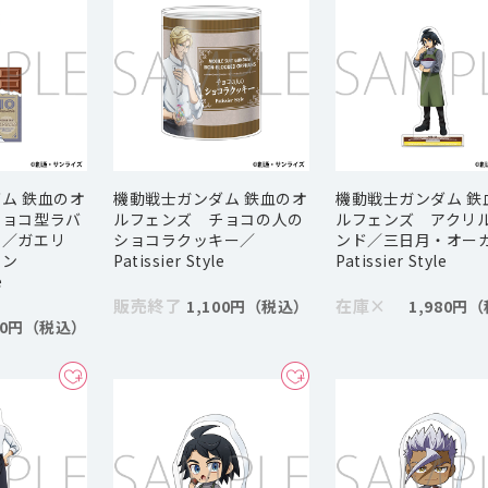
ム 鉄血のオ
機動戦士ガンダム 鉄血のオ
機動戦士ガンダム 鉄
チョコ型ラバ
ルフェンズ チョコの人の
ルフェンズ アクリ
ー／ガエリ
ショコラクッキー／
ンド／三日月・オ
ィン
Patissier Style
Patissier Style
e
販売終了
在庫
×
1,100円
1,980円
80円