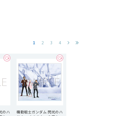
1
2
3
4
光のハ
機動戦士ガンダム 閃光のハ