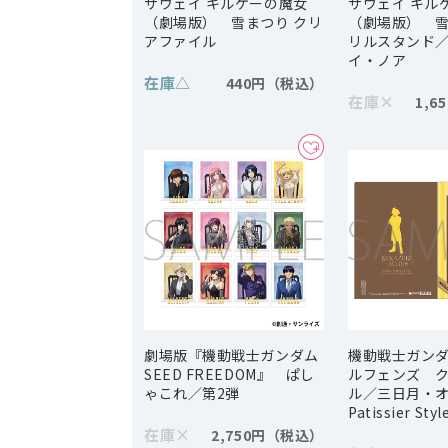
サウェイ キルケーの魔女
サウェイ キル
（劇場版） 雪まつり クリ
（劇場版） 雪
アファイル
リルスタンド
イ・ノア
在庫
△
440円
在庫
×
1,6
劇場版『機動戦士ガンダム
機動戦士ガンダ
SEED FREEDOM』 ぱし
ルフェンズ 
ゃこれ／第2弾
ル／三日月・
Patissier Styl
在庫
×
2,750円