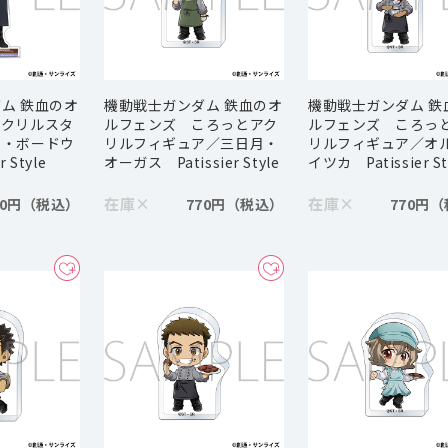
ム 鉄血のオ
機動戦士ガンダム 鉄血のオ
機動戦士ガンダム 鉄
アクリルスタ
ルフェンズ ころっとアク
ルフェンズ ころっ
オ・ボードウ
リルフィギュア／三日月・
リルフィギュア／オ
 Style
オーガス Patissier Style
イツカ Patissier St
在庫
×
在庫
×
80円
770円
770円