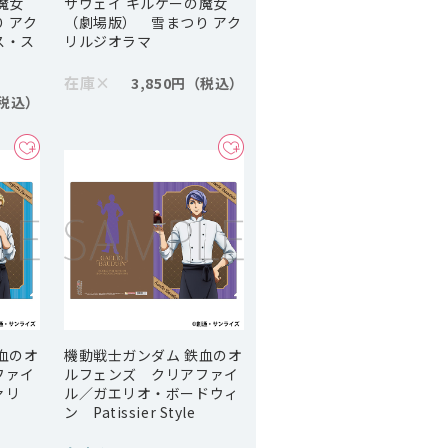
魔女
サウェイ キルケーの魔女
 アク
（劇場版） 雪まつり アク
ス・ス
リルジオラマ
在庫
×
3,850円
血のオ
機動戦士ガンダム 鉄血のオ
ファイ
ルフェンズ クリアファイ
ァリ
ル／ガエリオ・ボードウィ
ン Patissier Style