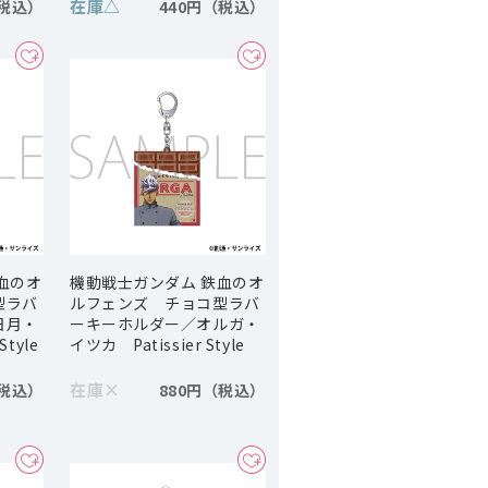
在庫
△
440円
血のオ
機動戦士ガンダム 鉄血のオ
型ラバ
ルフェンズ チョコ型ラバ
日月・
ーキーホルダー／オルガ・
Style
イツカ Patissier Style
在庫
×
880円