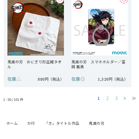
鬼滅の刃 おにぎり形圧縮タオ
鬼滅の刃 スマホホルダー／冨
ル
岡 義勇
在庫
△
在庫
◎
880円
1,320円
1
2
3
1 - 50 /
101
件
ホーム
か行
「き」タイトル作品
鬼滅の刃