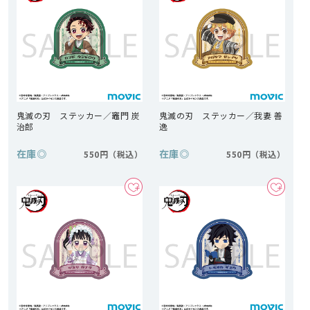
鬼滅の刃 ステッカー／竈門 炭
鬼滅の刃 ステッカー／我妻 善
治郎
逸
在庫
◎
在庫
◎
550円
550円