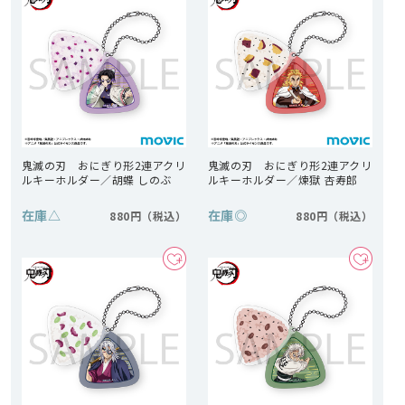
鬼滅の刃 おにぎり形2連アクリ
鬼滅の刃 おにぎり形2連アクリ
ルキーホルダー／胡蝶 しのぶ
ルキーホルダー／煉獄 杏寿郎
在庫
△
在庫
◎
880円
880円