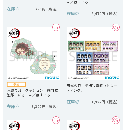
ん／ぱすてる
在庫
△
770円
在庫
◎
8,470円
鬼滅の刃 証明写真館（トレー
鬼滅の刃 クッション／竈門 炭
ディング）
治郎 だる～ん／ぱすてる
在庫
◎
1,925円
在庫
△
3,300円