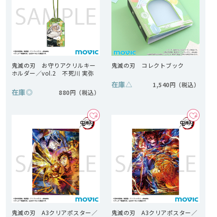
鬼滅の刃 お守りアクリルキー
鬼滅の刃 コレクトブック
ホルダー／vol.2 不死川 実弥
在庫
△
1,540円
在庫
◎
880円
鬼滅の刃 A3クリアポスター／
鬼滅の刃 A3クリアポスター／