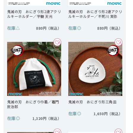
鬼滅の刃 おにぎり形2連アクリ
鬼滅の刃 おにぎり形2連アクリ
ルキーホルダー／宇髄 天元
ルキーホルダー／不死川 実弥
在庫
△
在庫
◎
880円
880円
鬼滅の刃 おにぎり巾着／竈門
鬼滅の刃 おにぎり形三角皿
炭治郎
在庫
◎
1,650円
在庫
◎
1,320円