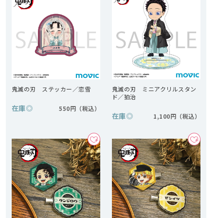
鬼滅の刃 ステッカー／恋雪
鬼滅の刃 ミニアクリルスタン
ド／狛治
在庫
◎
550円
在庫
◎
1,100円