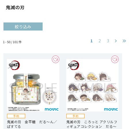
鬼滅の刃
絞り込み
1
2
3
1 - 50 /
101
件
鬼滅の刃 金平糖 だる～ん／
鬼滅の刃 ころっと アクリルフ
ぱすてる
ィギュアコレクション だる～