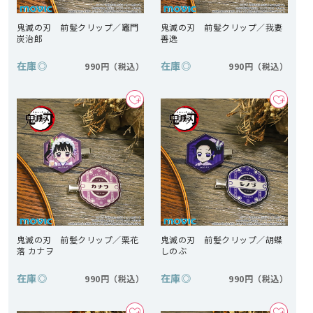
鬼滅の刃 前髪クリップ／竈門
鬼滅の刃 前髪クリップ／我妻
炭治郎
善逸
在庫
◎
在庫
◎
990円
990円
鬼滅の刃 前髪クリップ／栗花
鬼滅の刃 前髪クリップ／胡蝶
落 カナヲ
しのぶ
在庫
◎
在庫
◎
990円
990円