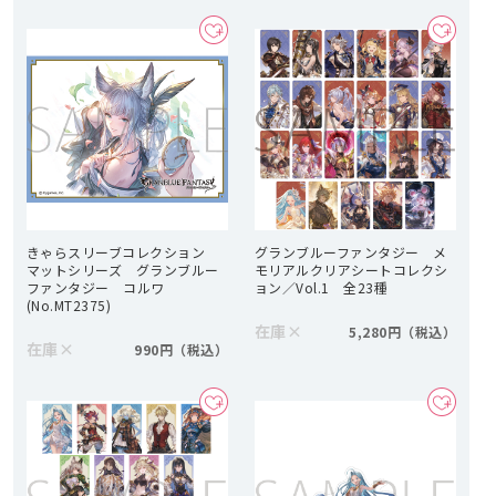
きゃらスリーブコレクション
グランブルーファンタジー メ
マットシリーズ グランブルー
モリアルクリアシートコレクシ
ファンタジー コルワ
ョン／Vol.1 全23種
(No.MT2375)
在庫
×
5,280円
在庫
×
990円