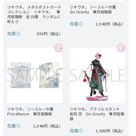
ツキウタ。 メタルポストカード
ツキウタ。 シースルー巾着
コレクション ツキウタ。 華
Six Gravity 華月陰陽録
月陰陽録 全18種 ランダム3
枚入り
在庫
◎
1,540円
在庫
◎
550円
ツキウタ。 シースルー巾着
ツキウタ。 アクリルスタンド
Procellarum 華月陰陽録
如月 恋 Six Gravity 華月陰陽
録
在庫
◎
1,540円
在庫
◎
1,980円