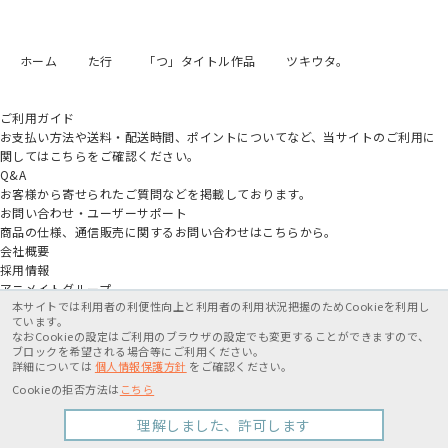
ホーム
た行
「つ」タイトル作品
ツキウタ。
ご利用ガイド
お支払い方法や送料・配送時間、ポイントについてなど、当サイトのご利用に
関してはこちらをご確認ください。
Q&A
お客様から寄せられたご質問などを掲載しております。
お問い合わせ・ユーザーサポート
商品の仕様、通信販売に関するお問い合わせはこちらから。
会社概要
採用情報
アニメイトグループ
本サイトでは利用者の利便性向上と利用者の利用状況把握のためCookieを利用し
ています。
なおCookieの設定はご利用のブラウザの設定でも変更することができますので、
ブロックを希望される場合等にご利用ください。
詳細については
個人情報保護方針
をご確認ください。
特定商取引法に基づく表記
個人情報保護方針
利用規約
Cookieの拒否方法は
こちら
Copyright movic Co.,Ltd. 2005-
2026
理解しました、許可します