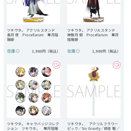
ツキウタ。 アクリルスタンド
ツキウタ。 アクリルスタンド
長月 夜 Procellarum 華月陰
神無月 郁 Procellarum 華月
陽録
陰陽録
在庫
◎
在庫
◎
1,980円
1,980円
ツキウタ。 キャラバッジコレク
ツキウタ。 アクリルフラワー
ション ツキウタ。 華月陰陽
ピック／Six Gravity／師走 駆／