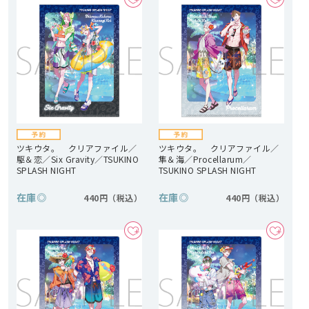
ツキウタ。 クリアファイル／
ツキウタ。 クリアファイル／
駆＆恋／Six Gravity／TSUKINO
隼＆海／Procellarum／
SPLASH NIGHT
TSUKINO SPLASH NIGHT
在庫
◎
在庫
◎
440円
440円