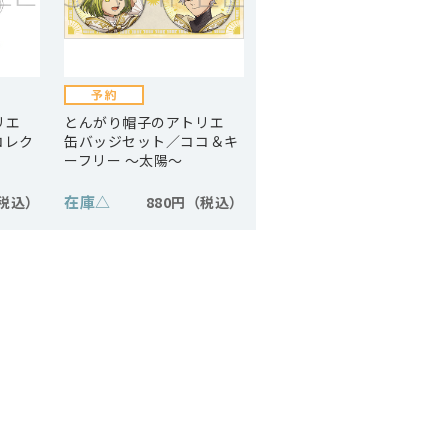
トリエ
とんがり帽子のアトリエ
コレク
缶バッジセット／ココ＆キ
ーフリー ～太陽～
在庫
△
880円