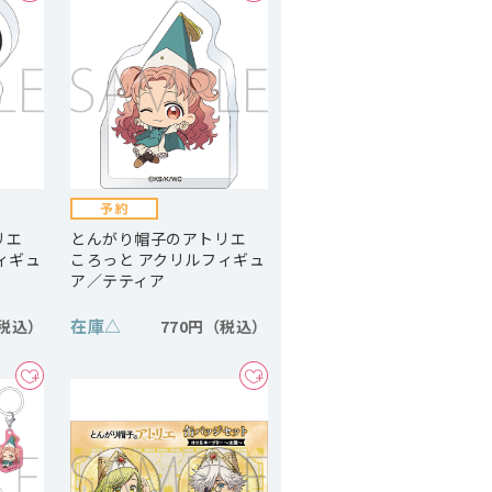
トリエ
とんがり帽子のアトリエ
ィギュ
ころっと アクリルフィギュ
ア／テティア
在庫
△
770円