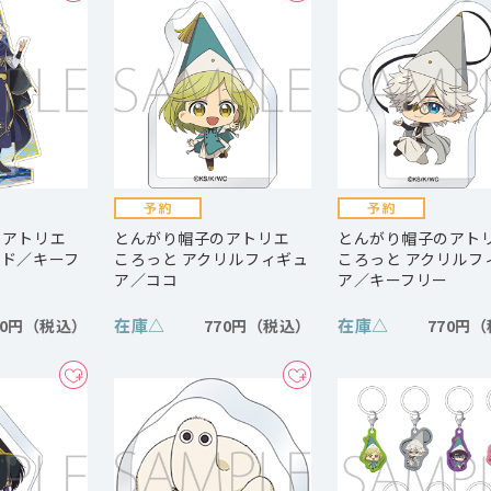
のアトリエ
とんがり帽子のアトリエ
とんがり帽子のア
ンド／キーフ
ころっと アクリルフィギュ
ころっと アクリルフ
ア／ココ
ア／キーフリー
在庫
△
在庫
△
00円
770円
770円