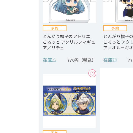
とんがり帽子のアトリエ
とんがり帽子
ころっと アクリルフィギュ
ころっと アク
ア／リチェ
ア／オルーギ
在庫
△
在庫
◎
770円
7