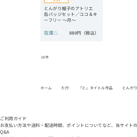
とんがり帽子のアトリエ
缶バッジセット／ココ＆キ
ーフリー ～月～
在庫
△
880円
16
件
ホーム
た行
「と」タイトル作品
とんが
ご利用ガイド
お支払い方法や送料・配送時間、ポイントについてなど、当サイト
Q&A