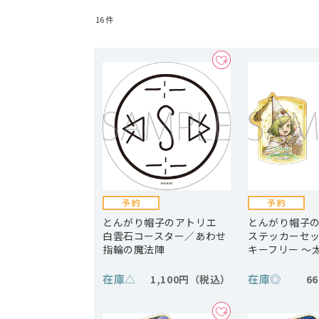
16
件
とんがり帽子のアトリエ
とんがり帽子
白雲石コースター／あわせ
ステッカーセ
指輪の魔法陣
キーフリー ～
在庫
△
在庫
◎
1,100円
6