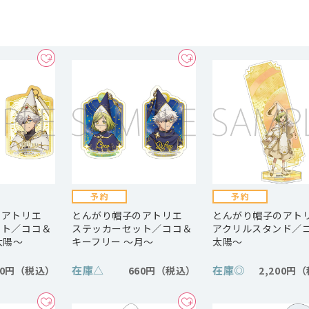
のアトリエ
とんがり帽子のアトリエ
とんがり帽子のア
ット／ココ＆
ステッカーセット／ココ＆
アクリルスタンド／
太陽～
キーフリー ～月～
太陽～
在庫
△
在庫
◎
60円
660円
2,200円