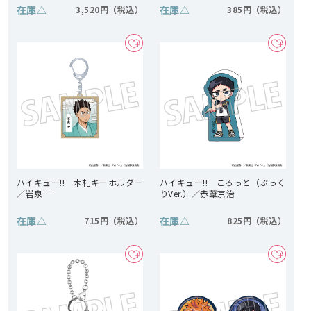
在庫
△
在庫
△
3,520円
385円
ハイキュー!! 木札キーホルダー
ハイキュー!! ころっと（ぷっく
／岩泉 一
りVer.）／赤葦京治
在庫
△
在庫
△
715円
825円