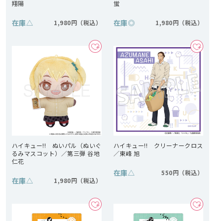
翔陽
蛍
在庫
△
在庫
◎
1,980円
1,980円
ハイキュー!! ぬいパル（ぬいぐ
ハイキュー!! クリーナークロス
るみマスコット）／第三弾 谷地
／東峰 旭
仁花
在庫
△
550円
在庫
△
1,980円