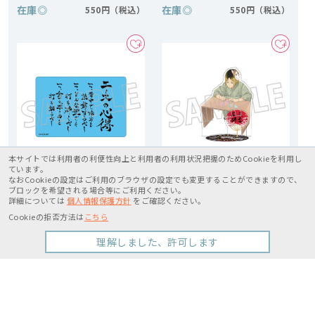
在庫
◎
在庫
◎
550円
550円
本サイトでは利用者の利便性向上と利用者の利用状況把握のためCookieを利用し
ています。
なおCookieの設定はご利用のブラウザの設定でも変更することができますので、
ブロックを希望される場合等にご利用ください。
ハイキュー!! マグネット／エー
ハイキュー!! オーロラアクリル
詳細については
個人情報保護方針
をご確認ください。
スの心得
スタンド／孤爪研磨
Cookieの拒否方法は
こちら
在庫
◎
在庫
△
550円
1,980円
理解しました、許可します