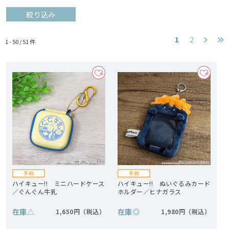
絞り込み
1
2
1 - 50 /
51
件
ハイキュー!! ミニハードケース
ハイキュー!! ぬいぐるみカード
／ぐんぐん牛乳
ホルダー／ヒナガラス
在庫
△
在庫
◎
1,650円
1,980円