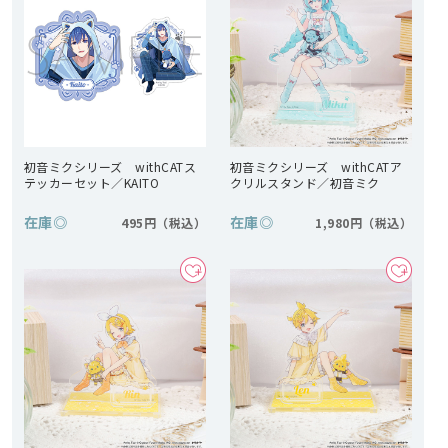
初音ミクシリーズ withCATス
初音ミクシリーズ withCATア
テッカーセット／KAITO
クリルスタンド／初音ミク
在庫
◎
在庫
◎
495円
1,980円