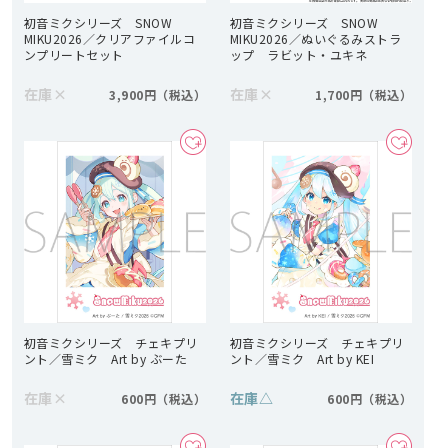
初音ミクシリーズ SNOW
初音ミクシリーズ SNOW
MIKU2026／クリアファイルコ
MIKU2026／ぬいぐるみストラ
ンプリートセット
ップ ラビット・ユキネ
在庫
×
在庫
×
3,900円
1,700円
初音ミクシリーズ チェキプリ
初音ミクシリーズ チェキプリ
ント／雪ミク Art by ぶーた
ント／雪ミク Art by KEI
在庫
×
在庫
△
600円
600円