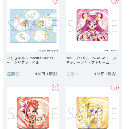
ぷちきゅあ～Precure Fairies
Yes！プリキュア5GoGo！ ス
～ クリアファイル
テッカー／キュアドリーム
在庫
◎
在庫
×
440円
385円