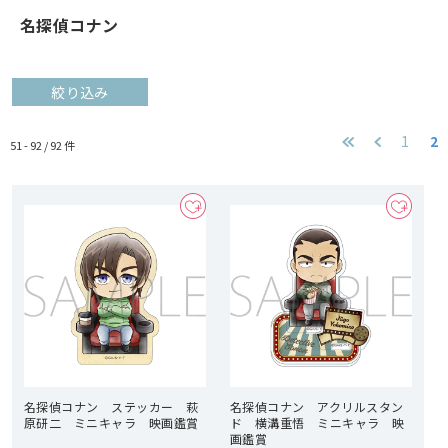
名探偵コナン
絞り込み
1
2
51 - 92 /
92
件
名探偵コナン ステッカー 萩
名探偵コナン アクリルスタン
原研二 ミニキャラ 映画鑑賞
ド 横溝重悟 ミニキャラ 映
画鑑賞