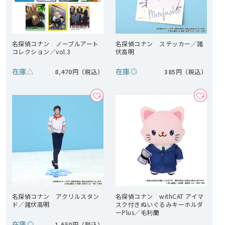
名探偵コナン ノーブルアート
名探偵コナン ステッカー／諸
コレクション／vol.3
伏高明
在庫
△
在庫
◎
8,470円
385円
名探偵コナン アクリルスタン
名探偵コナン withCAT アイマ
ド／諸伏高明
スク付きぬいぐるみキーホルダ
ーPlus／毛利蘭
在庫
◎
1,650円