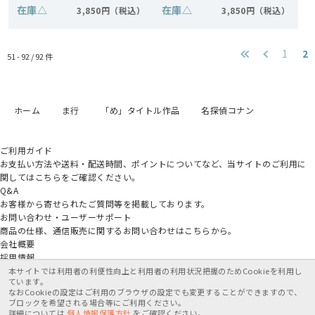
在庫
△
在庫
△
3,850円
3,850円
1
2
51 - 92 /
92
件
ホーム
ま行
「め」タイトル作品
名探偵コナン
ご利用ガイド
お支払い方法や送料・配送時間、ポイントについてなど、当サイトのご利用に
関してはこちらをご確認ください。
Q&A
お客様から寄せられたご質問等を掲載しております。
お問い合わせ・ユーザーサポート
商品の仕様、通信販売に関するお問い合わせはこちらから。
会社概要
採用情報
アニメイトグループ
本サイトでは利用者の利便性向上と利用者の利用状況把握のためCookieを利用し
ています。
なおCookieの設定はご利用のブラウザの設定でも変更することができますので、
特定商取引法に基づく表記
個人情報保護方針
利用規約
ブロックを希望される場合等にご利用ください。
詳細については
個人情報保護方針
をご確認ください。