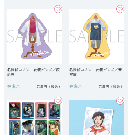
名探偵コナン 衣装ピンズ／灰
名探偵コナン 衣装ピンズ／安
原哀
室透
在庫
△
在庫
△
715円
715円