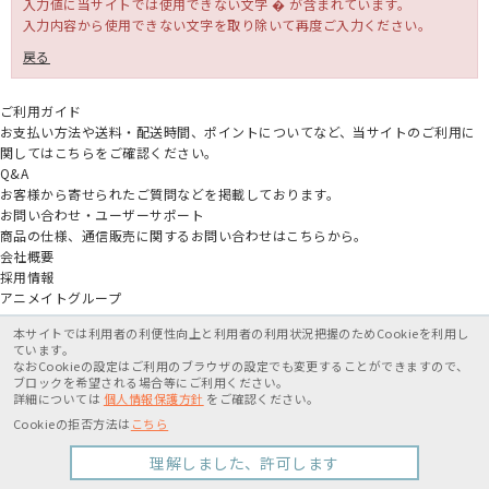
入力値に当サイトでは使用できない文字 � が含まれています。
入力内容から使用できない文字を取り除いて再度ご入力ください。
戻る
ご利用ガイド
お支払い方法や送料・配送時間、ポイントについてなど、当サイトのご利用に
関してはこちらをご確認ください。
Q&A
お客様から寄せられたご質問などを掲載しております。
お問い合わせ・ユーザーサポート
商品の仕様、通信販売に関するお問い合わせはこちらから。
会社概要
採用情報
アニメイトグループ
本サイトでは利用者の利便性向上と利用者の利用状況把握のためCookieを利用し
ています。
なおCookieの設定はご利用のブラウザの設定でも変更することができますので、
ブロックを希望される場合等にご利用ください。
詳細については
個人情報保護方針
をご確認ください。
特定商取引法に基づく表記
個人情報保護方針
利用規約
Cookieの拒否方法は
こちら
Copyright movic Co.,Ltd. 2005-
2026
理解しました、許可します