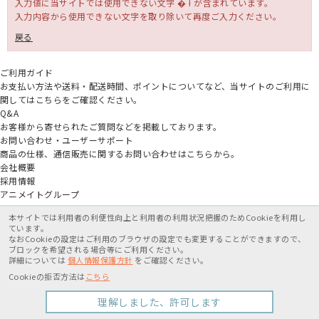
入力値に当サイトでは使用できない文字 � ł̐ が含まれています。
入力内容から使用できない文字を取り除いて再度ご入力ください。
戻る
ご利用ガイド
お支払い方法や送料・配送時間、ポイントについてなど、当サイトのご利用に
関してはこちらをご確認ください。
Q&A
お客様から寄せられたご質問などを掲載しております。
お問い合わせ・ユーザーサポート
商品の仕様、通信販売に関するお問い合わせはこちらから。
会社概要
採用情報
アニメイトグループ
本サイトでは利用者の利便性向上と利用者の利用状況把握のためCookieを利用し
ています。
なおCookieの設定はご利用のブラウザの設定でも変更することができますので、
ブロックを希望される場合等にご利用ください。
詳細については
個人情報保護方針
をご確認ください。
特定商取引法に基づく表記
個人情報保護方針
利用規約
Cookieの拒否方法は
こちら
Copyright movic Co.,Ltd. 2005-
2026
理解しました、許可します