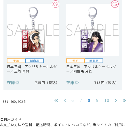
日本三國 アクリルキーホルダ
日本三國 アクリルキーホルダ
ー／三角 青輝
ー／阿佐馬 芳経
在庫
◎
在庫
◎
715円
715円
6
7
8
9
10
351 - 400 /
902
件
ご利用ガイド
お支払い方法や送料・配送時間、ポイントについてなど、当サイトのご利用に