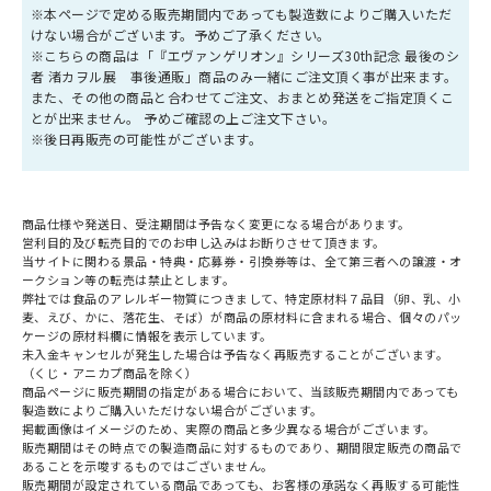
※本ページで定める販売期間内であっても製造数によりご購入いただ
けない場合がございます。予めご了承ください。
※こちらの商品は「『エヴァンゲリオン』シリーズ30th記念 最後のシ
者 渚カヲル展 事後通販」商品のみ一緒にご注文頂く事が出来ます。
また、その他の商品と合わせてご注文、おまとめ発送をご指定頂くこ
とが出来ません。 予めご確認の上ご注文下さい。
※後日再販売の可能性がございます。
商品仕様や発送日、受注期間は予告なく変更になる場合があります。
営利目的及び転売目的でのお申し込みはお断りさせて頂きます。
当サイトに関わる景品・特典・応募券・引換券等は、全て第三者への譲渡・オ
ークション等の転売は禁止とします。
弊社では食品のアレルギー物質につきまして、特定原材料７品目（卵、乳、小
麦、えび、かに、落花生、そば）が商品の原材料に含まれる場合、個々のパッ
ケージの原材料欄に情報を表示しています。
未入金キャンセルが発生した場合は予告なく再販売することがございます。
（くじ・アニカプ商品を除く）
商品ページに販売期間の指定がある場合において、当該販売期間内であっても
製造数によりご購入いただけない場合がございます。
掲載画像はイメージのため、実際の商品と多少異なる場合がございます。
販売期間はその時点での製造商品に対するものであり、期間限定販売の商品で
あることを示唆するものではございません。
販売期間が設定されている商品であっても、お客様の承諾なく再販する可能性