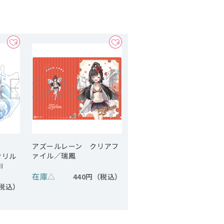
アズールレーン クリアフ
ァイル／瑞鳳
クリル
Ⅱ
在庫
△
440円