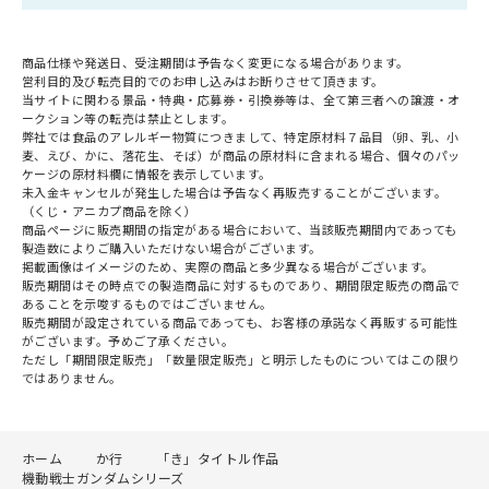
商品仕様や発送日、受注期間は予告なく変更になる場合があります。
営利目的及び転売目的でのお申し込みはお断りさせて頂きます。
当サイトに関わる景品・特典・応募券・引換券等は、全て第三者への譲渡・オ
ークション等の転売は禁止とします。
弊社では食品のアレルギー物質につきまして、特定原材料７品目（卵、乳、小
麦、えび、かに、落花生、そば）が商品の原材料に含まれる場合、個々のパッ
ケージの原材料欄に情報を表示しています。
未入金キャンセルが発生した場合は予告なく再販売することがございます。
（くじ・アニカプ商品を除く）
商品ページに販売期間の指定がある場合において、当該販売期間内であっても
製造数によりご購入いただけない場合がございます。
掲載画像はイメージのため、実際の商品と多少異なる場合がございます。
販売期間はその時点での製造商品に対するものであり、期間限定販売の商品で
あることを示唆するものではございません。
販売期間が設定されている商品であっても、お客様の承諾なく再販する可能性
がございます。予めご了承ください。
ただし「期間限定販売」「数量限定販売」と明示したものについてはこの限り
ではありません。
ホーム
か行
「き」タイトル作品
機動戦士ガンダムシリーズ