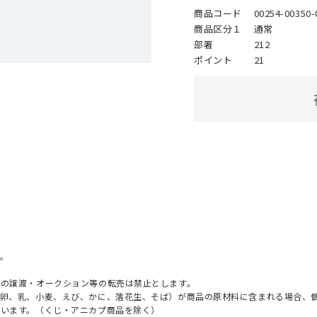
商品コード
00254-00350-
商品区分１
通常
部署
212
ポイント
21
。
への譲渡・オークション等の転売は禁止とします。
（卵、乳、小麦、えび、かに、落花生、そば）が商品の原材料に含まれる場合、
ざいます。（くじ・アニカプ商品を除く）