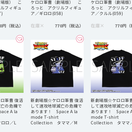
劇場版） こ
ケロロ軍曹（劇場版） こ
ケロロ軍曹（劇場版
リルフィギュ
ろっと アクリルフィギュ
ろっと アクリルフ
)
ア／ギロロ(058)
ア／クルル(059)
在庫
×
在庫
×
70円
770円
770円
ロ軍曹 復活
新劇場版☆ケロロ軍曹 復活
新劇場版☆ケロロ軍曹
滅亡の危機で
して速攻地球滅亡の危機で
して速攻地球滅亡の
e A la
あります！ Space A la
あります！ Space A 
mode T-shirt
mode T-shirt
 ケロロ／L
Collection タママ／M
Collection タママ