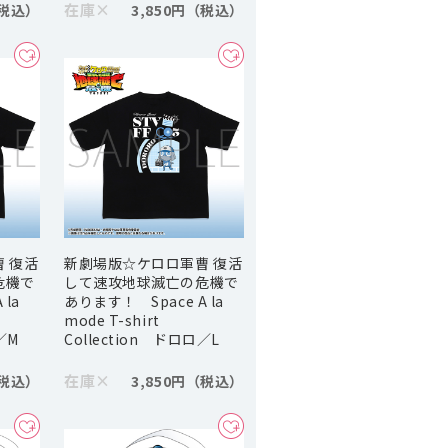
在庫
×
3,850円
 復活
新劇場版☆ケロロ軍曹 復活
危機で
して速攻地球滅亡の危機で
la
あります！ Space A la
mode T-shirt
／M
Collection ドロロ／L
在庫
×
3,850円