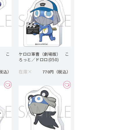
） こ
ケロロ軍曹（劇場版） こ
ろっと／ドロロ(050)
在庫
×
770円