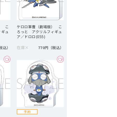
） こ
ケロロ軍曹（劇場版） こ
ィギュ
ろっと アクリルフィギュ
ア／ドロロ(055)
在庫
×
770円