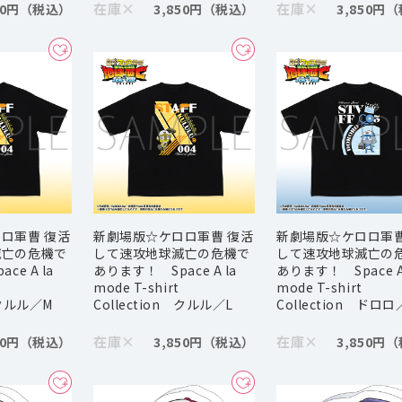
在庫
×
在庫
×
50円
3,850円
3,850円
ロ軍曹 復活
新劇場版☆ケロロ軍曹 復活
新劇場版☆ケロロ軍曹
滅亡の危機で
して速攻地球滅亡の危機で
して速攻地球滅亡の
e A la
あります！ Space A la
あります！ Space A 
mode T-shirt
mode T-shirt
 クルル／M
Collection クルル／L
Collection ドロロ
在庫
×
在庫
×
50円
3,850円
3,850円