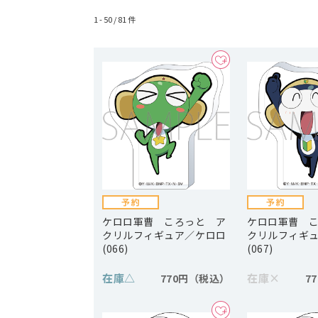
1 - 50 /
81
件
ケロロ軍曹 ころっと ア
ケロロ軍曹 
クリルフィギュア／ケロロ
クリルフィギ
(066)
(067)
在庫
△
在庫
×
770円
7