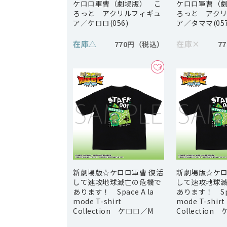
ケロロ軍曹（劇場版） こ
ケロロ軍曹（
ろっと アクリルフィギュ
ろっと アク
ア／ケロロ(056)
ア／タママ(057
在庫
△
在庫
×
770円
7
新劇場版☆ケロロ軍曹 復活
新劇場版☆ケロ
して速攻地球滅亡の危機で
して速攻地球
あります！ Space A la
あります！ Spac
mode T-shirt
mode T-shirt
Collection ケロロ／M
Collection