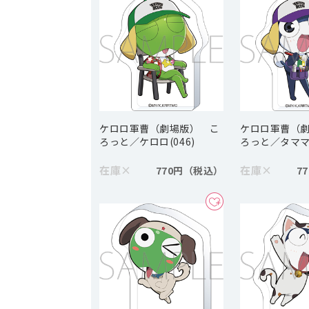
ケロロ軍曹（劇場版） こ
ケロロ軍曹（
ろっと／ケロロ(046)
ろっと／タママ(
在庫
×
在庫
×
770円
7