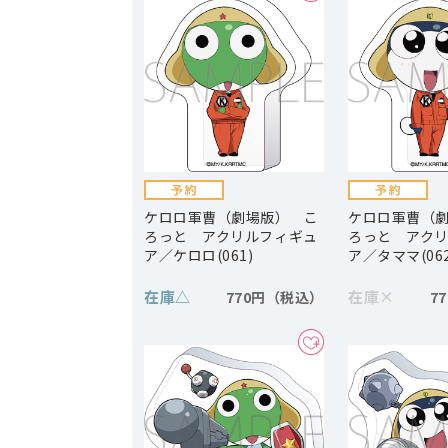
ケロロ軍曹（劇場版） こ
ケロロ軍曹（
ろっと アクリルフィギュ
ろっと アク
ア／ケロロ(061)
ア／タママ(062
在庫
△
在庫
×
770円
7