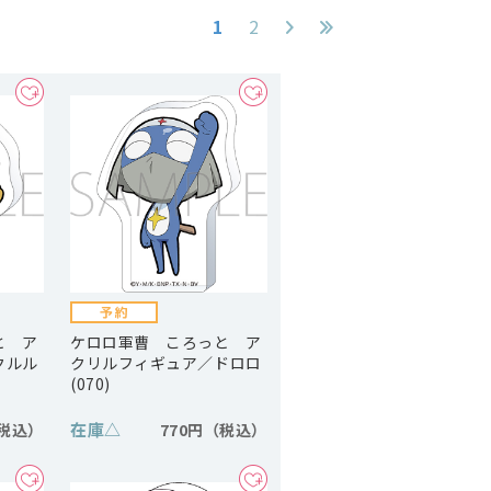
1
2
と ア
ケロロ軍曹 ころっと ア
クルル
クリルフィギュア／ドロロ
(070)
在庫
△
770円