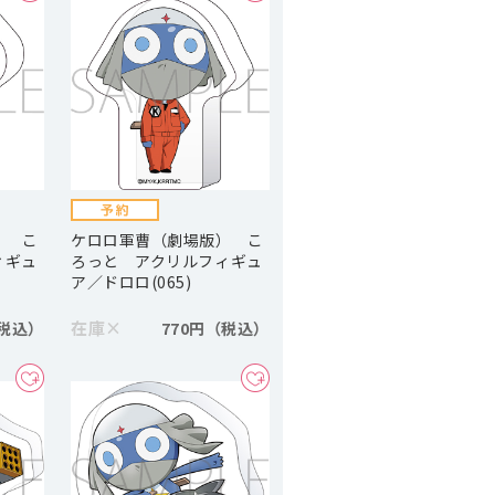
） こ
ケロロ軍曹（劇場版） こ
ィギュ
ろっと アクリルフィギュ
ア／ドロロ(065)
在庫
×
770円