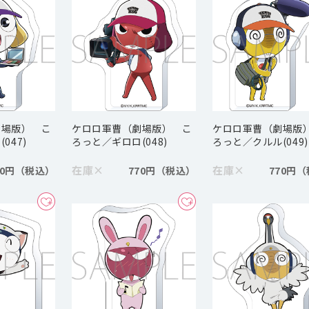
劇場版） こ
ケロロ軍曹（劇場版） こ
ケロロ軍曹（劇場版
047)
ろっと／ギロロ(048)
ろっと／クルル(049)
在庫
×
在庫
×
70円
770円
770円