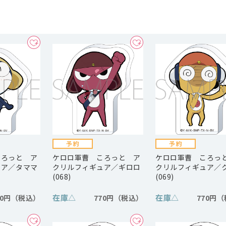
ころっと ア
ケロロ軍曹 ころっと ア
ケロロ軍曹 ころっ
ュア／タママ
クリルフィギュア／ギロロ
クリルフィギュア／
(068)
(069)
在庫
△
在庫
△
70円
770円
770円