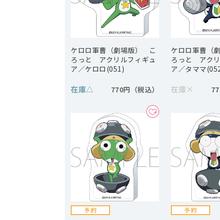
ケロロ軍曹（劇場版） こ
ケロロ軍曹（
ろっと アクリルフィギュ
ろっと アク
ア／ケロロ(051)
ア／タママ(052
在庫
△
在庫
×
770円
7