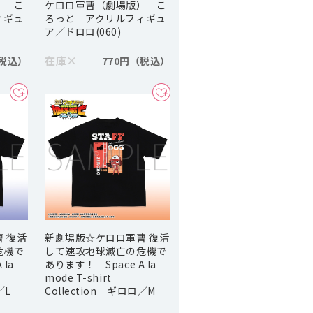
） こ
ケロロ軍曹（劇場版） こ
ィギュ
ろっと アクリルフィギュ
ア／ドロロ(060)
在庫
×
770円
 復活
新劇場版☆ケロロ軍曹 復活
危機で
して速攻地球滅亡の危機で
la
あります！ Space A la
mode T-shirt
／L
Collection ギロロ／M