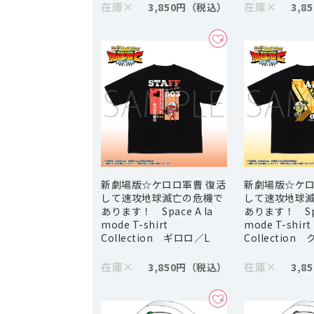
在庫
×
在庫
×
3,850円
3,8
新劇場版☆ケロロ軍曹 復活
新劇場版☆ケロ
して速攻地球滅亡の危機で
して速攻地球
あります！ Space A la
あります！ Spac
mode T-shirt
mode T-shirt
Collection ギロロ／L
Collection
在庫
×
在庫
×
3,850円
3,8