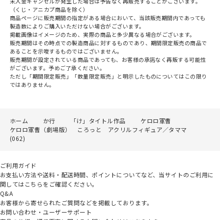
未入金キャンセルが発生した場合は予告なく再販売することがございます。
（くじ・アニカプ商品を除く）
商品ページに販売期間の指定がある場合において、当該販売期間内であっても
製造数によりご購入いただけない場合がございます。
掲載画像はイメージのため、実際の商品と多少異なる場合がございます。
販売期間はその時点での製造商品に対するものであり、期間限定販売の商品で
あることを示唆するものではございません。
販売期間が設定されている商品であっても、お客様の承諾なく再販する可能性
がございます。予めご了承ください。
ただし「期間限定販売」「数量限定販売」と明示したものについてはこの限り
ではありません。
ホーム
か行
「け」タイトル作品
ケロロ軍曹
ケロロ軍曹（劇場版） ころっと アクリルフィギュア／タママ
(062)
ご利用ガイド
お支払い方法や送料・配送時間、ポイントについてなど、当サイトのご利用に
関してはこちらをご確認ください。
Q&A
お客様から寄せられたご質問などを掲載しております。
お問い合わせ・ユーザーサポート