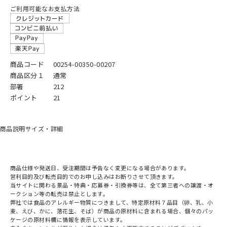
ご利用可能なお支払方法
商品コード
00254-00350-00207
商品区分１
通常
部署
212
ポイント
21
商品説明
サイズ・詳細
商品仕様や発送日、受注期間は予告なく変更になる場合があります。
営利目的及び転売目的でのお申し込みはお断りさせて頂きます。
当サイトに関わる景品・特典・応募券・引換券等は、全て第三者への譲渡・オ
ークション等の転売は禁止とします。
弊社では食品のアレルギー物質につきまして、特定原材料７品目（卵、乳、小
麦、えび、かに、落花生、そば）が商品の原材料に含まれる場合、個々のパッ
ケージの原材料欄に情報を表示しています。