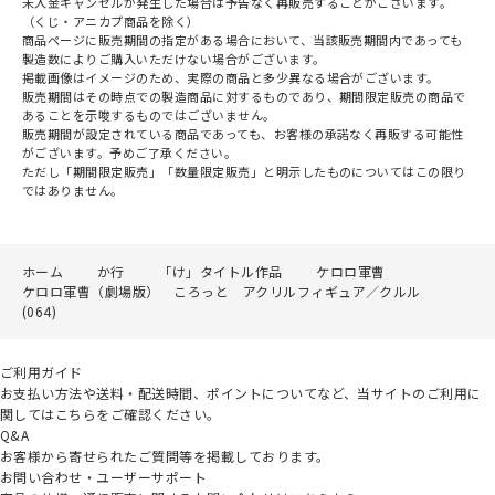
未入金キャンセルが発生した場合は予告なく再販売することがございます。
（くじ・アニカプ商品を除く）
商品ページに販売期間の指定がある場合において、当該販売期間内であっても
製造数によりご購入いただけない場合がございます。
掲載画像はイメージのため、実際の商品と多少異なる場合がございます。
販売期間はその時点での製造商品に対するものであり、期間限定販売の商品で
あることを示唆するものではございません。
販売期間が設定されている商品であっても、お客様の承諾なく再販する可能性
がございます。予めご了承ください。
ただし「期間限定販売」「数量限定販売」と明示したものについてはこの限り
ではありません。
ホーム
か行
「け」タイトル作品
ケロロ軍曹
ケロロ軍曹（劇場版） ころっと アクリルフィギュア／クルル
(064)
ご利用ガイド
お支払い方法や送料・配送時間、ポイントについてなど、当サイトのご利用に
関してはこちらをご確認ください。
Q&A
お客様から寄せられたご質問等を掲載しております。
お問い合わせ・ユーザーサポート