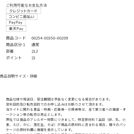
ご利用可能なお支払方法
商品コード
00254-00350-00209
商品区分１
通常
部署
212
ポイント
21
商品説明
サイズ・詳細
商品仕様や発送日、受注期間は予告なく変更になる場合があります。
営利目的及び転売目的でのお申し込みはお断りさせて頂きます。
当サイトに関わる景品・特典・応募券・引換券等は、全て第三者への譲渡・オ
ークション等の転売は禁止とします。
弊社では食品のアレルギー物質につきまして、特定原材料７品目（卵、乳、小
麦、えび、かに、落花生、そば）が商品の原材料に含まれる場合、個々のパッ
ケージの原材料欄に情報を表示しています。