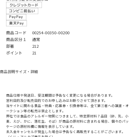
商品コード
00254-00350-00200
商品区分１
通常
部署
212
ポイント
21
商品説明
サイズ・詳細
商品仕様や発送日、受注期間は予告なく変更になる場合があります。
営利目的及び転売目的でのお申し込みはお断りさせて頂きます。
当サイトに関わる景品・特典・応募券・引換券等は、全て第三者への譲渡・オ
ークション等の転売は禁止とします。
弊社では食品のアレルギー物質につきまして、特定原材料７品目（卵、乳、小
麦、えび、かに、落花生、そば）が商品の原材料に含まれる場合、個々のパッ
ケージの原材料欄に情報を表示しています。
未入金キャンセルが発生した場合は予告なく再販売することがございます。
（くじ・アニカプ商品を除く）