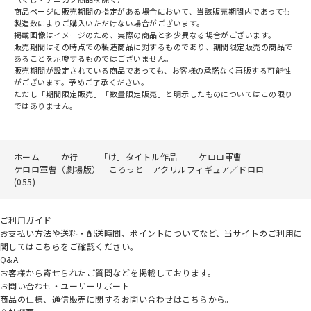
商品ページに販売期間の指定がある場合において、当該販売期間内であっても
製造数によりご購入いただけない場合がございます。
掲載画像はイメージのため、実際の商品と多少異なる場合がございます。
販売期間はその時点での製造商品に対するものであり、期間限定販売の商品で
あることを示唆するものではございません。
販売期間が設定されている商品であっても、お客様の承諾なく再販する可能性
がございます。予めご了承ください。
ただし「期間限定販売」「数量限定販売」と明示したものについてはこの限り
ではありません。
ホーム
か行
「け」タイトル作品
ケロロ軍曹
ケロロ軍曹（劇場版） ころっと アクリルフィギュア／ドロロ
(055)
ご利用ガイド
お支払い方法や送料・配送時間、ポイントについてなど、当サイトのご利用に
関してはこちらをご確認ください。
Q&A
お客様から寄せられたご質問などを掲載しております。
お問い合わせ・ユーザーサポート
商品の仕様、通信販売に関するお問い合わせはこちらから。