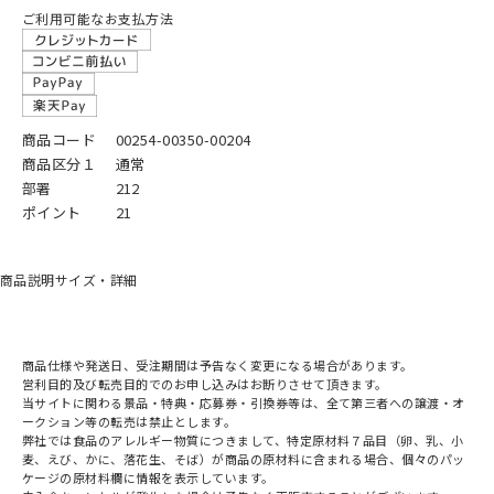
ご利用可能なお支払方法
商品コード
00254-00350-00204
商品区分１
通常
部署
212
ポイント
21
商品説明
サイズ・詳細
商品仕様や発送日、受注期間は予告なく変更になる場合があります。
営利目的及び転売目的でのお申し込みはお断りさせて頂きます。
当サイトに関わる景品・特典・応募券・引換券等は、全て第三者への譲渡・オ
ークション等の転売は禁止とします。
弊社では食品のアレルギー物質につきまして、特定原材料７品目（卵、乳、小
麦、えび、かに、落花生、そば）が商品の原材料に含まれる場合、個々のパッ
ケージの原材料欄に情報を表示しています。