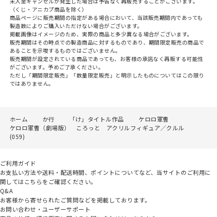
未入金キャンセルが発生した場合は予告なく再販売することがございます。
（くじ・アニカプ商品を除く）
商品ページに販売期間の指定がある場合において、当該販売期間内であっても
製造数によりご購入いただけない場合がございます。
掲載画像はイメージのため、実際の商品と多少異なる場合がございます。
販売期間はその時点での製造商品に対するものであり、期間限定販売の商品で
あることを示唆するものではございません。
販売期間が設定されている商品であっても、お客様の承諾なく再販する可能性
がございます。予めご了承ください。
ただし「期間限定販売」「数量限定販売」と明示したものについてはこの限り
ではありません。
ホーム
か行
「け」タイトル作品
ケロロ軍曹
ケロロ軍曹（劇場版） ころっと アクリルフィギュア／クルル
(059)
ご利用ガイド
お支払い方法や送料・配送時間、ポイントについてなど、当サイトのご利用に
関してはこちらをご確認ください。
Q&A
お客様から寄せられたご質問などを掲載しております。
お問い合わせ・ユーザーサポート