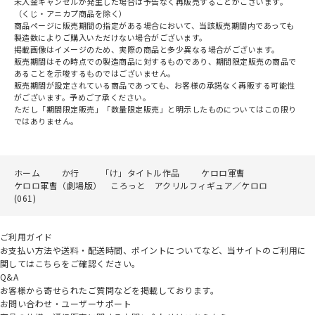
未入金キャンセルが発生した場合は予告なく再販売することがございます。
（くじ・アニカプ商品を除く）
商品ページに販売期間の指定がある場合において、当該販売期間内であっても
製造数によりご購入いただけない場合がございます。
掲載画像はイメージのため、実際の商品と多少異なる場合がございます。
販売期間はその時点での製造商品に対するものであり、期間限定販売の商品で
あることを示唆するものではございません。
販売期間が設定されている商品であっても、お客様の承諾なく再販する可能性
がございます。予めご了承ください。
ただし「期間限定販売」「数量限定販売」と明示したものについてはこの限り
ではありません。
ホーム
か行
「け」タイトル作品
ケロロ軍曹
ケロロ軍曹（劇場版） ころっと アクリルフィギュア／ケロロ
(061)
ご利用ガイド
お支払い方法や送料・配送時間、ポイントについてなど、当サイトのご利用に
関してはこちらをご確認ください。
Q&A
お客様から寄せられたご質問などを掲載しております。
お問い合わせ・ユーザーサポート