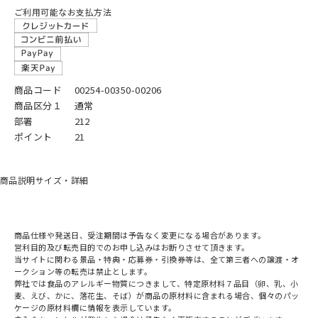
ご利用可能なお支払方法
商品コード
00254-00350-00206
商品区分１
通常
部署
212
ポイント
21
商品説明
サイズ・詳細
商品仕様や発送日、受注期間は予告なく変更になる場合があります。
営利目的及び転売目的でのお申し込みはお断りさせて頂きます。
当サイトに関わる景品・特典・応募券・引換券等は、全て第三者への譲渡・オ
ークション等の転売は禁止とします。
弊社では食品のアレルギー物質につきまして、特定原材料７品目（卵、乳、小
麦、えび、かに、落花生、そば）が商品の原材料に含まれる場合、個々のパッ
ケージの原材料欄に情報を表示しています。