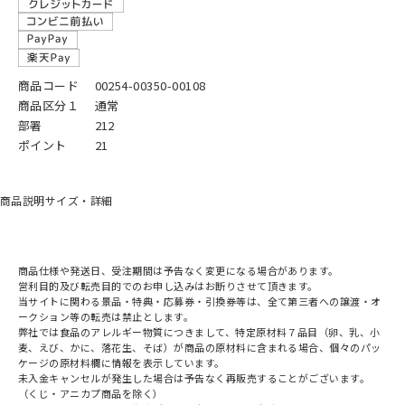
商品コード
00254-00350-00108
商品区分１
通常
部署
212
ポイント
21
商品説明
サイズ・詳細
商品仕様や発送日、受注期間は予告なく変更になる場合があります。
営利目的及び転売目的でのお申し込みはお断りさせて頂きます。
当サイトに関わる景品・特典・応募券・引換券等は、全て第三者への譲渡・オ
ークション等の転売は禁止とします。
弊社では食品のアレルギー物質につきまして、特定原材料７品目（卵、乳、小
麦、えび、かに、落花生、そば）が商品の原材料に含まれる場合、個々のパッ
ケージの原材料欄に情報を表示しています。
未入金キャンセルが発生した場合は予告なく再販売することがございます。
（くじ・アニカプ商品を除く）