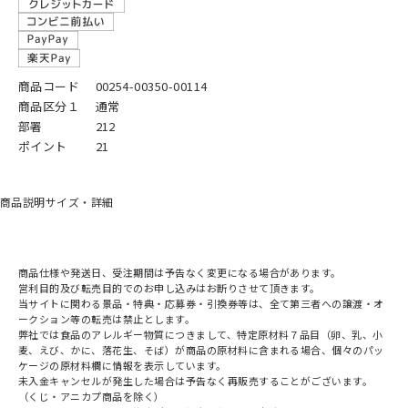
商品コード
00254-00350-00114
商品区分１
通常
部署
212
ポイント
21
商品説明
サイズ・詳細
商品仕様や発送日、受注期間は予告なく変更になる場合があります。
営利目的及び転売目的でのお申し込みはお断りさせて頂きます。
当サイトに関わる景品・特典・応募券・引換券等は、全て第三者への譲渡・オ
ークション等の転売は禁止とします。
弊社では食品のアレルギー物質につきまして、特定原材料７品目（卵、乳、小
麦、えび、かに、落花生、そば）が商品の原材料に含まれる場合、個々のパッ
ケージの原材料欄に情報を表示しています。
未入金キャンセルが発生した場合は予告なく再販売することがございます。
（くじ・アニカプ商品を除く）