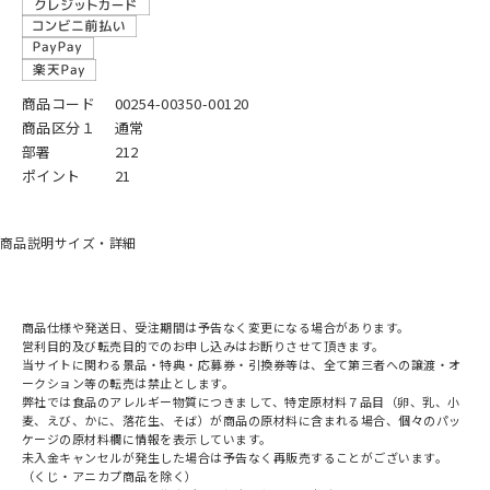
商品コード
00254-00350-00120
商品区分１
通常
部署
212
ポイント
21
商品説明
サイズ・詳細
商品仕様や発送日、受注期間は予告なく変更になる場合があります。
営利目的及び転売目的でのお申し込みはお断りさせて頂きます。
当サイトに関わる景品・特典・応募券・引換券等は、全て第三者への譲渡・オ
ークション等の転売は禁止とします。
弊社では食品のアレルギー物質につきまして、特定原材料７品目（卵、乳、小
麦、えび、かに、落花生、そば）が商品の原材料に含まれる場合、個々のパッ
ケージの原材料欄に情報を表示しています。
未入金キャンセルが発生した場合は予告なく再販売することがございます。
（くじ・アニカプ商品を除く）