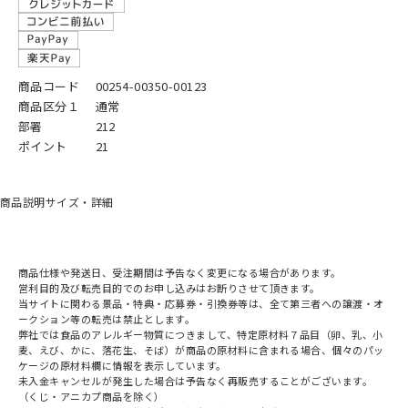
商品コード
00254-00350-00123
商品区分１
通常
部署
212
ポイント
21
商品説明
サイズ・詳細
商品仕様や発送日、受注期間は予告なく変更になる場合があります。
営利目的及び転売目的でのお申し込みはお断りさせて頂きます。
当サイトに関わる景品・特典・応募券・引換券等は、全て第三者への譲渡・オ
ークション等の転売は禁止とします。
弊社では食品のアレルギー物質につきまして、特定原材料７品目（卵、乳、小
麦、えび、かに、落花生、そば）が商品の原材料に含まれる場合、個々のパッ
ケージの原材料欄に情報を表示しています。
未入金キャンセルが発生した場合は予告なく再販売することがございます。
（くじ・アニカプ商品を除く）