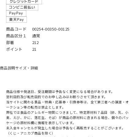
商品コード
00254-00350-00125
商品区分１
通常
部署
212
ポイント
21
商品説明
サイズ・詳細
商品仕様や発送日、受注期間は予告なく変更になる場合があります。
営利目的及び転売目的でのお申し込みはお断りさせて頂きます。
当サイトに関わる景品・特典・応募券・引換券等は、全て第三者への譲渡・オ
ークション等の転売は禁止とします。
弊社では食品のアレルギー物質につきまして、特定原材料７品目（卵、乳、小
麦、えび、かに、落花生、そば）が商品の原材料に含まれる場合、個々のパッ
ケージの原材料欄に情報を表示しています。
未入金キャンセルが発生した場合は予告なく再販売することがございます。
（くじ・アニカプ商品を除く）