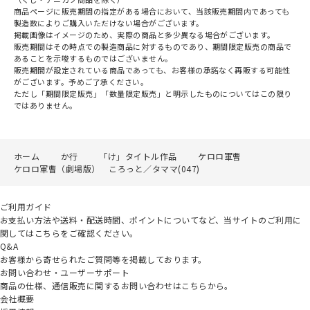
商品ページに販売期間の指定がある場合において、当該販売期間内であっても
製造数によりご購入いただけない場合がございます。
掲載画像はイメージのため、実際の商品と多少異なる場合がございます。
販売期間はその時点での製造商品に対するものであり、期間限定販売の商品で
あることを示唆するものではございません。
販売期間が設定されている商品であっても、お客様の承諾なく再販する可能性
がございます。予めご了承ください。
ただし「期間限定販売」「数量限定販売」と明示したものについてはこの限り
ではありません。
ホーム
か行
「け」タイトル作品
ケロロ軍曹
ケロロ軍曹（劇場版） ころっと／タママ(047)
ご利用ガイド
お支払い方法や送料・配送時間、ポイントについてなど、当サイトのご利用に
関してはこちらをご確認ください。
Q&A
お客様から寄せられたご質問等を掲載しております。
お問い合わせ・ユーザーサポート
商品の仕様、通信販売に関するお問い合わせはこちらから。
会社概要