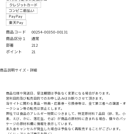
商品コード
00254-00350-00131
商品区分１
通常
部署
212
ポイント
21
商品説明
サイズ・詳細
商品仕様や発送日、受注期間は予告なく変更になる場合があります。
営利目的及び転売目的でのお申し込みはお断りさせて頂きます。
当サイトに関わる景品・特典・応募券・引換券等は、全て第三者への譲渡・オ
ークション等の転売は禁止とします。
弊社では食品のアレルギー物質につきまして、特定原材料７品目（卵、乳、小
麦、えび、かに、落花生、そば）が商品の原材料に含まれる場合、個々のパッ
ケージの原材料欄に情報を表示しています。
未入金キャンセルが発生した場合は予告なく再販売することがございます。
（くじ・アニカプ商品を除く）