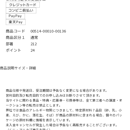
商品コード
00514-00010-00136
商品区分１
通常
部署
212
ポイント
24
商品説明
サイズ・詳細
商品仕様や発送日、受注期間は予告なく変更になる場合があります。
営利目的及び転売目的でのお申し込みはお断りさせて頂きます。
当サイトに関わる景品・特典・応募券・引換券等は、全て第三者への譲渡・オ
ークション等の転売は禁止とします。
弊社では食品のアレルギー物質につきまして、特定原材料７品目（卵、乳、小
麦、えび、かに、落花生、そば）が商品の原材料に含まれる場合、個々のパッ
ケージの原材料欄に情報を表示しています。
未入金キャンセルが発生した場合は予告なく再販売することがございます。
（くじ・アニカプ商品を除く）