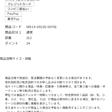
商品コード
00514-00220-00781
商品区分１
通常
部署
212
ポイント
24
商品説明
サイズ・詳細
商品仕様や発送日、受注期間は予告なく変更になる場合があります。
営利目的及び転売目的でのお申し込みはお断りさせて頂きます。
当サイトに関わる景品・特典・応募券・引換券等は、全て第三者への譲渡・オ
ークション等の転売は禁止とします。
弊社では食品のアレルギー物質につきまして、特定原材料７品目（卵、乳、小
麦、えび、かに、落花生、そば）が商品の原材料に含まれる場合、個々のパッ
ケージの原材料欄に情報を表示しています。
未入金キャンセルが発生した場合は予告なく再販売することがございます。
（くじ・アニカプ商品を除く）