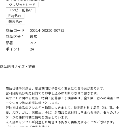
商品コード
00514-00220-00785
商品区分１
通常
部署
212
ポイント
24
商品説明
サイズ・詳細
商品仕様や発送日、受注期間は予告なく変更になる場合があります。
営利目的及び転売目的でのお申し込みはお断りさせて頂きます。
当サイトに関わる景品・特典・応募券・引換券等は、全て第三者への譲渡・オ
ークション等の転売は禁止とします。
弊社では食品のアレルギー物質につきまして、特定原材料７品目（卵、乳、小
麦、えび、かに、落花生、そば）が商品の原材料に含まれる場合、個々のパッ
ケージの原材料欄に情報を表示しています。
未入金キャンセルが発生した場合は予告なく再販売することがございます。
（くじ・アニカプ商品を除く）