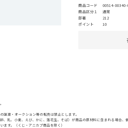
商品コード
00514-00340-
商品区分１
通常
部署
212
ポイント
10
。
への譲渡・オークション等の転売は禁止とします。
（卵、乳、小麦、えび、かに、落花生、そば）が商品の原材料に含まれる場合、
ざいます。（くじ・アニカプ商品を除く）