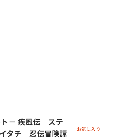
ルト－ 疾風伝 ステ
お気に入り
イタチ 忍伝冒険譚