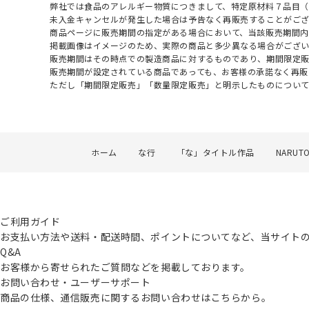
弊社では食品のアレルギー物質につきまして、特定原材料７品目
未入金キャンセルが発生した場合は予告なく再販売することがご
商品ページに販売期間の指定がある場合において、当該販売期間内
掲載画像はイメージのため、実際の商品と多少異なる場合がござい
販売期間はその時点での製造商品に対するものであり、期間限定
販売期間が設定されている商品であっても、お客様の承諾なく再販
ただし「期間限定販売」「数量限定販売」と明示したものについ
ホーム
な行
「な」タイトル作品
NARUT
ご利用ガイド
お支払い方法や送料・配送時間、ポイントについてなど、当サイト
Q&A
お客様から寄せられたご質問などを掲載しております。
お問い合わせ・ユーザーサポート
商品の仕様、通信販売に関するお問い合わせはこちらから。