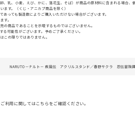
（卵、乳、小麦、えび、かに、落花生、そば）が商品の原材料に含まれる場合、
ざいます。（くじ・アニカプ商品を除く）
であっても製造数によりご購入いただけない場合がございます。
ます。
販売の商品であることを示唆するものではございません。
する可能性がございます。予めご了承ください。
てはこの限りではありません。
O
NARUTO－ナルト－ 疾風伝 アクリルスタンド／春野サクラ 忍伝冒険
のご利用に関してはこちらをご確認ください。